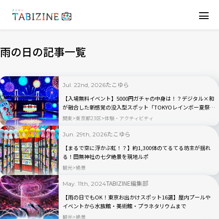
雨の日の記事一覧
たこゆら
Jul. 22nd, 2026
【入場無料イベント】5000円ガチャの中身は！？デジタル×和
が融合した新感覚の没入型スポット「TOKYOレインボー夏祭
り」現地ルポ｜お台場
関東
東京都23区
体験・アクティビティ
たこゆら
Jun. 29th, 2026
【まるで空に浮かぶ虹！？】約1,300体のてるてる坊主が揺れ
る！田無神社の七夕絶景を現地ルポ
観光
絶景
TABIZINE編集部
May. 11th, 2024
【雨の日でもOK！東京お出かけスポット16選】屋内プールや
イベントから水族館・美術館・プラネタリウムまで
観光
絶景