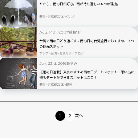
だから、雨の日が好き。雨が待ち遠しい４つの理由。
関東
東京都23区
グルメ
Yui Imai
Aug. 14th, 2017
台湾で雨の日どう過ごす？雨の日の台湾旅行でおすすめ、７つ
の観光スポット
アジア
台湾
現地ルポ／ブログ
あやみ
Jun. 23rd, 2016
【雨の日連載】東京おすすめ雨の日デートスポット｜思い出に
残るデートができるスポットはここ！
関東
東京都23区
観光
1
2
次へ