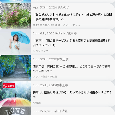
ぶんめい
Apr. 30th, 2024
【お台場エリア】穴場お出かけスポット！緑と滝の癒やし空間
「夢の島熱帯植物館」へ
関東
東京都23区
体験・アクティビティ
TABIZINE編集部
Jun. 6th, 2023
【東京】「雨の日サービス」がある百貨店＆商業施設5選！割
引やプレゼントも
ショッピング
坂本正敬
Jun. 30th, 2018
関東甲信、異例の6月中の梅雨明け。ところで日本以外で梅雨
のある国って？
アジア
台湾
豆知識
坂本正敬
Jun. 28th, 2018
Save
梅雨には陰性と陽性がある！知っておきたい梅雨のトリビア３
つ
豆知識
青山 沙羅
Jun. 15th, 2018