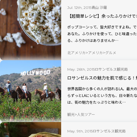
青山 沙羅
Jul. 12th, 2015
【超簡単レシピ】余ったふりかけで
ポップコーンって、皆大好きですよね。で
あなた。ふりかけを使って、ひと味違ったポップ
る、ふりかけはありませんか…
北アメリカ
アメリカ
グルメ
ロサンゼルス観光局
May. 26th, 2015
ロサンゼルスの魅力を肌で感じる！
世界各国から多くの人が訪れるLA。最大
らずっとLAにいるという方も、日々新たな発
は、街の魅力をたっぷりと味わえ…
観光
人気ツアー
ロサンゼルス観光局
May. 9th, 2015