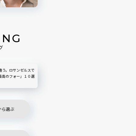
ING
グ
味違う。ロサンゼルスで
最高のフォー」１０選
から選ぶ