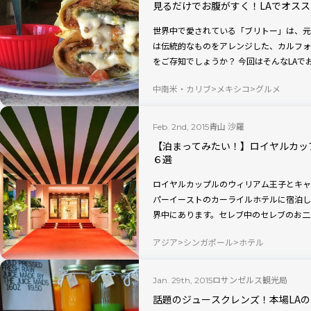
見るだけでお腹がすく！LAでオス
世界中で愛されている「ブリトー」は、元
は伝統的なものをアレンジした、カルフォ
をご存知でしょうか？ 今回はそんなLAで
中南米・カリブ
メキシコ
グルメ
青山 沙羅
Feb. 2nd, 2015
【泊まってみたい！】ロイヤルカッ
６選
ロイヤルカップルのウィリアム王子とキャサ
パーイーストのカーライルホテルに宿泊し
界中にあります。セレブ中のセレブのお二
アジア
シンガポール
ホテル
ロサンゼルス観光局
Jan. 29th, 2015
話題のジュースクレンズ！本場LA