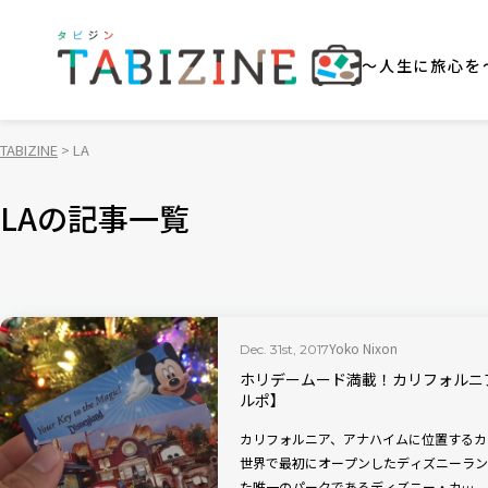
～人生に旅心を
TABIZINE
LA
LAの記事一覧
Yoko Nixon
Dec. 31st, 2017
ホリデームード満載！カリフォルニ
ルポ】
カリフォルニア、アナハイムに位置するカ
世界で最初にオープンしたディズニーラン
た唯一のパークであるディズニー・カ…