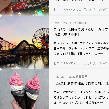
北アメリカ
アメリカ
現地ルポ／ブログ
Yoko Nixon
Dec. 27th, 2017
これだけは知っておきたい！カリフ
略法【現地ルポ】
カリフォルニア州アナハイムに位置するデ
生みの親、ウォルト・ディズニー監修のも
ウォルトが実際に手掛けた唯一のパ…
北アメリカ
アメリカ
現地ルポ／ブログ
倉田直子
May. 26th, 2017
【話題】黒さの秘密はあの食材。ロ
世界中で愛されるアイスクリームは、どち
ではないでしょうか。けれど、いまアメリ
は、他のショップとは一味違う個性…