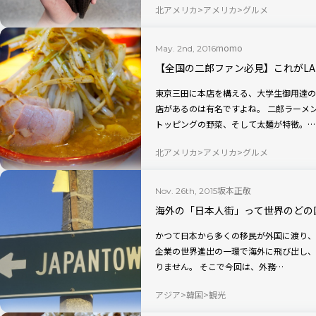
北アメリカ
アメリカ
グルメ
momo
May. 2nd, 2016
【全国の二郎ファン必見】これがL
東京三田に本店を構える、大学生御用達の
店があるのは有名ですよね。 二郎ラーメンは、こっってりの豚骨スープにたっっぷりの
トッピングの野菜、そして太麺が特徴。…
北アメリカ
アメリカ
グルメ
坂本正敬
Nov. 26th, 2015
海外の「日本人街」って世界のどの
かつて日本から多くの移民が外国に渡り、
企業の世界進出の一環で海外に飛び出し、
りません。 そこで今回は、外務…
アジア
韓国
観光