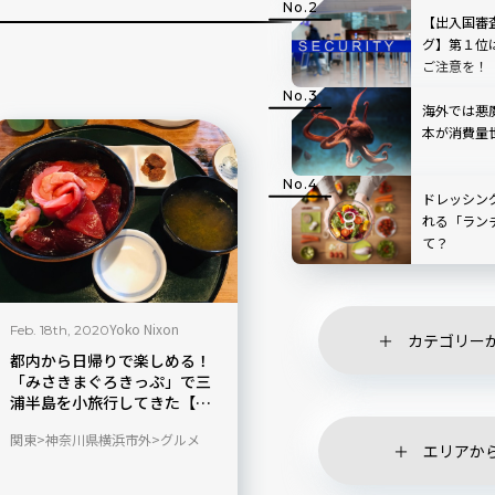
【出入国審
グ】第１位
ご注意を！
海外では悪
本が消費量
ドレッシン
れる「ラン
て？
Yoko Nixon
Feb. 18th, 2020
カテゴリー
都内から日帰りで楽しめる！
「みさきまぐろきっぷ」で三
浦半島を小旅行してきた【神
奈川県】
関東
神奈川県横浜市外
グルメ
エリアか