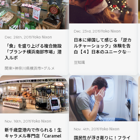
Yoko Nixon
Dec. 23rd, 2019
Yoko Nixon
Dec. 26th, 2019
日本に帰国して感じる 「逆カ
「食」を盛り上げる複合施設
ルチャーショック」体験を告
「ブランチ横浜南部市場」潜
白【４】日本のユニークなク
入ルポ
リスマス＆年末年始の過ごし
豆知識
方
関東
神奈川県横浜市
グルメ
Yoko Nixon
Nov. 16th, 2019
Yoko Nixon
新千歳空港内で作られる！生
Nov. 4th, 2019
キャラメル専門店「Caramel
国民性が浮き彫りに！フライ