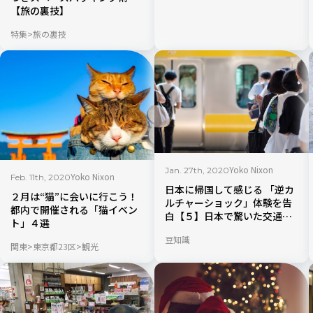
【旅の裏技】
特集
旅の裏技
Yoko Nixon
Jan. 27th, 2020
Yoko Nixon
Feb. 11th, 2020
日本に帰国して感じる 「逆カ
２月は“猫”に会いに行こう！
ルチャーショック」体験を告
都内で開催される「猫イベン
白【５】日本で驚いた交通事
ト」４選
情について
豆知識
関東
東京都23区
観光