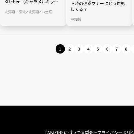
Kitchen（キャラメルキッチ
ト時の迷惑マナーにどう対処
ン）」を現地ルポ
してる？
北海道・東北
北海道
お土産
豆知識
1
2
3
4
5
6
7
8
TABIZINEについて
運営会社
プライバシーポリ