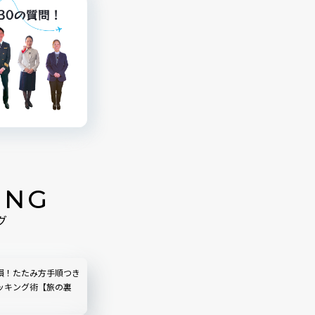
ING
グ
損！たたみ方手順つき
ッキング術【旅の裏