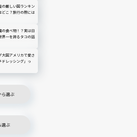
査の厳しい国ランキン
はどこ？旅行の際には
魔の食べ物！？実は日
世界一を誇るタコの話
グ大国アメリカで愛さ
チドレッシング」っ
から選ぶ
ら選ぶ