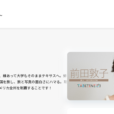
～
、縁あって大学もそのままテキサスへ。帰
国を旅し、旅と写真の面白さにハマる。現
メリカ全州を制覇することです！