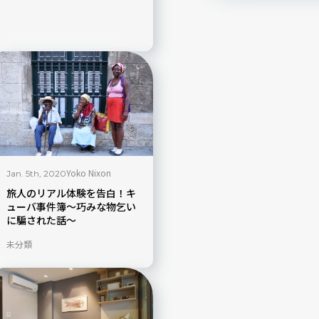
Yoko Nixon
Jan. 5th, 2020
旅人のリアル体験を告白！キ
ューバ事件簿〜巧みな物乞い
に騙された話〜
未分類