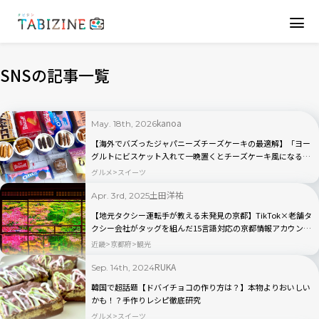
SNSの記事一覧
kanoa
May. 18th, 2026
【海外でバズったジャパニーズチーズケーキの最適解】「ヨー
グルトにビスケット入れて一晩置くとチーズケーキ風になるや
つ」食べ比べ検証
グルメ
スイーツ
土田洋祐
Apr. 3rd, 2025
【地元タクシー運転手が教える未発見の京都】TikTok×老舗タ
クシー会社がタッグを組んだ15言語対応の京都情報アカウント
「UNOFFICIAL TOURISM」
近畿
京都府
観光
RUKA
Sep. 14th, 2024
韓国で超話題【ドバイチョコの作り方は？】本物よりおいしい
かも！？手作りレシピ徹底研究
グルメ
スイーツ