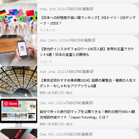
TABIZINE編集部
May. 3rd, 2024
【日本への好感度が高い国ランキング】3位ドイツ・2位デンマ
ーク・1位は？
ランキング
TABIZINE編集部
Apr. 24th, 2024
【宮内庁インスタがフォロワー100万人超】世界の王室アカウ
ント8選！日本の皇室との関係も
ニュース
TABIZINE編集部
Apr. 2nd, 2024
【東京近郊おすすめ美術館2024】話題の展覧会・箱根の人気ス
ポット・おしゃれなアクアリウム8選
関東
東京都23区
観光
TABIZINE編集部
Jan. 4th, 2024
Save
自分で作った旅行記マップを公開できる！無料の旅行SNS×観
光地図作成サイト「Japan Travelog」とは？
関東
東京都23区
観光
TABIZINE編集部
Dec. 9th, 2023