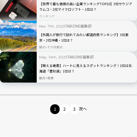
【世界で最も価値の高い企業ランキングTOP10】3位サウジア
ラムコ・2位マイクロソフト・1位は？
ランキング
TABIZINE編集部
Nov. 7th, 2023
【外国人が旅行で訪れてみたい都道府県ランキング】3位東
京・2位沖縄・1位は？
観光
その他観光
TABIZINE編集部
May. 14th, 2023
【映える絶景】ハートに見えるスポットランキング！2位は北
海道「豊似湖」1位は？
観光
絶景
1
2
3
次へ