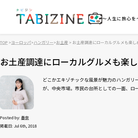
～人生に旅心を
TOP
ヨーロッパ
ハンガリー
お土産
お土産調達にローカルグルメも楽し
お土産調達にローカルグルメも楽し
どこかエキゾチックな風景が魅力のハンガリ
が、中央市場。市民の台所としての一面、ロ
Posted by:
春奈
掲載日: Jul 6th, 2018