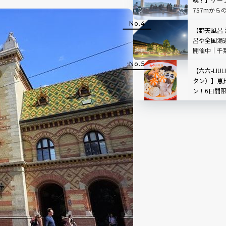
757mから
根」を現地
【野天風呂
呂や全国湯
開催中｜千
【六六-LIU
タン）】恵
ン！6日間
ペーンも