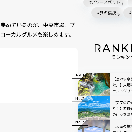
パワースポット
旅の裏技
を集めているのが、中央市場。ブ
やローカルグルメも楽しめます。
RANK
ランキン
景
【思わず息
峡」】入場
ラルドグリ
で絵画のよ
【天空の絶
り！】無料
の山々を望
「SUSABIN
レビュー｜
【天空の無
喫！】ケー