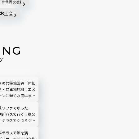
世界の謎
お土産
ING
グ
をのむ秘境渓谷「付知
料・駐車場無料！エメ
ーンに輝く水面はまる
う｜岐阜県中津川市
景ソファでゆった
送迎バスで行く！秩父
むテラスでくつろぐ
O TERRACE」を現地
埼玉県
料テラスで涼を満
ブルカーで行く標高約