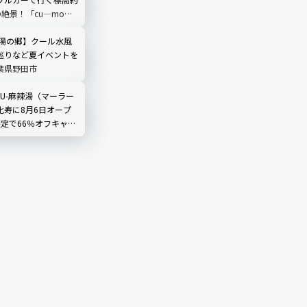
の絶景！「cu―mo箱
レビュー
 湯の郷】クール水風
巡りなど夏イベントを
葉県野田市
LIU-麻辣湯（マーラー
比寿に8月6日オープ
限定で66％オフキャン