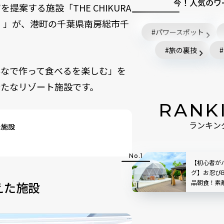
今！人気のワ
案する施設「THE CHIKURA
ンプ）」が、港町の千葉県南房総市千
パワースポット
旅の裏技
んなで作って食べるを楽しむ」を
たなリゾート施設です。
RANK
ランキン
た施設
【初心者が
グ】お忍び
品朝食！素
えた施設
かし｜UE GA