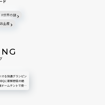
ード
世界の謎
お土産
ING
グ
ハマる快適グランピン
BBQに新鮮野菜の絶
敵ドームテントで夜ふ
RDEN RESORT