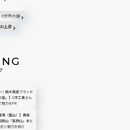
世界の謎
お土産
ING
グ
い！栃木県産ブランド
の星」】U字工事さん
で魅力をPR
霊場（霊山）】青森
和歌山「高野山」あと
歴史と魅力を紹介