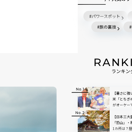
パワースポット
旅の裏技
RANK
ランキン
【暑さに強
米「とちぎ
がオーケー
【日本三大
「恐山」・
1カ所は？