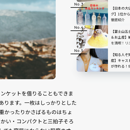
【日本の大
グ】1位か
徹底紹介
【富士山五
＆お土産】
を満喫！リ
ートの「中
た！
【知る人ぞ
産】キャス
が作れる！体
ー・ランド
ランケットを借りることもできま
々あります。一枚はしっかりとした
重かったりかさばるものはちょ
たかい・コンパクトと三拍子そろ