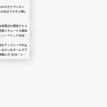
仏の大きさランキン
ら10位まで大きさ順に
合目周辺の限定グルメ
絶景とキュートな美味
ニューアルした吉田ル
ノ茶屋」にも寄ってみ
知るディズニーのお土
トみたいなネームタグ
験ルポ 2026｜シ
3店舗で販売中