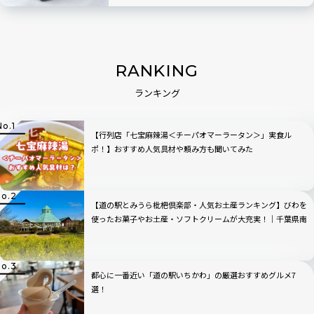
RANKING
ランキング
【行列店「七宝麻辣湯＜チーパオマーラータン＞」実食ル
ポ！】おすすめ人気具材や頼み方も聞いてみた
【道の駅とみうら枇杷倶楽部・人気お土産ランキング】びわを
使ったお菓子やお土産・ソフトクリームが大充実！｜千葉県南
房総
都心に一番近い「道の駅いちかわ」の厳選おすすめグルメ7
選！