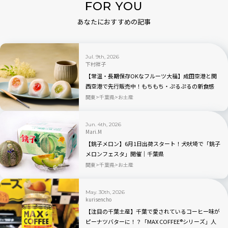
FOR YOU
あなたにおすすめの記事
Jul. 9th, 2026
下村祥子
【常温・長期保存OKなフルーツ大福】成田空港と関
西空港で先行販売中！もちもち・ぷるぷるの新食感
「もちふる」
関東
千葉県
お土産
Jun. 4th, 2026
Mari.M
【銚子メロン】6月1日出荷スタート！犬吠埼で「銚子
メロンフェスタ」開催｜千葉県
関東
千葉県
お土産
May. 30th, 2026
kurisencho
【注目の千葉土産】千葉で愛されているコーヒー味が
ピーナツバターに！？「MAX COFFEE®シリーズ」人