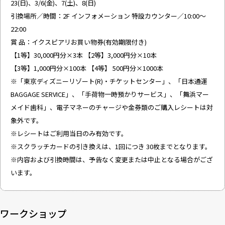
23(日)、3/6(金)、7(土)、8(日)
引換場所／時間：2F インフォメーション 特設カウンター／10:00～
22:00
賞 品：イクスピアリお買い物券(有効期限付き)
【1等】30,000円分×3本 【2等】3,000円分×10本
【3等】1,000円分×100本 【4等】 500円分×1000本
※「東京ディズニーリゾート(R)・チケットセンター」、「日本通運
BAGGAGE SERVICE」、「手荷物一時預かりサービス」、「舞浜マー
メイド歯科」、電子マネーのチャージや金券類のご購入レシートは対
象外です。
※レシートはご利用当日のみ有効です。
※スクラッチカードの引き換えは、1回につき 30枚までとなります。
※内容および引換時間は、予告なく変更または中止となる場合がござ
います。
ワークショップ