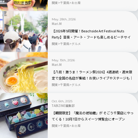
気TOP3もチェック！
関東
千葉県
お土産
May. 28th, 2026
Mari.M
【2026年9月開催！Beachside Art Festival Nuts
Party】音楽・アート・フードも楽しめるビーチサイ
ドフェス｜千葉ポートパーク
関東
千葉県
グルメ
May. 15th, 2026
Mari.M
【八街！激うま！ラーメン祭2026】4週連続・週末限
定で全国の名店が集結！お笑いライブやステージも｜
千葉県
関東
千葉県
グルメ
Oct. 6th, 2025
TABIZINE編集部
【期間限定】「魔法の琥珀糖」が そごう千葉店にやっ
てくる！10月7日からスイーツ博覧会にオープン
関東
千葉県
お土産