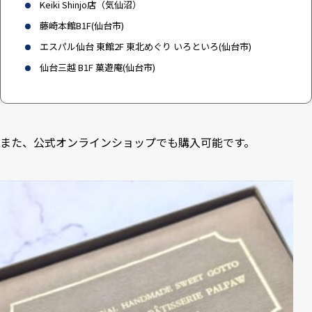
Keiki Shinjo店（気仙沼）
藤崎本館B1F(仙台市)
エスパル仙台 東館2F 東北めぐり いろといろ(仙台市)
仙台三越 B1F 菓遊庵(仙台市)
また、
公式オンラインショップ
でも購入可能です。