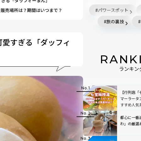
すぎる「ダッフィーまん」
！販売場所は？期間はいつまで？
パワースポット
旅の裏技
可愛すぎる「ダッフィ
RANK
ランキン
【行列店「
マーラータ
すすめ人気
みた
都心に一番
わ」の厳選