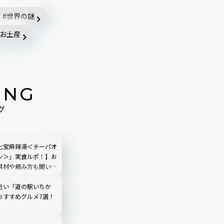
世界の謎
お土産
ING
グ
七宝麻辣湯＜チーパオ
ン＞」実食ルポ！】お
具材や頼み方も聞いて
近い「道の駅いちか
おすすめグルメ7選！