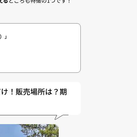
える
ところも特徴の1つです！
）
」
だけ！販売場所は？期