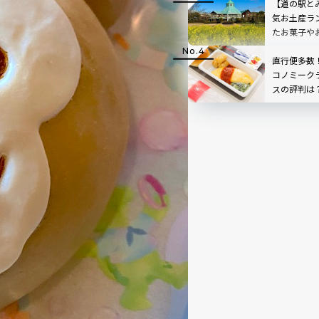
【道の駅と
気お土産ラ
たお菓子や
ムが大充実
直行便多数
コノミーク
スの評判は