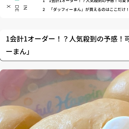
1
1会計1オーダー！？人気殺到の予感！可愛
X
I
N
D
E
2
「ダッフィーまん」が買えるのはここだけ
1会計1オーダー！？人気殺到の予感！
ーまん」