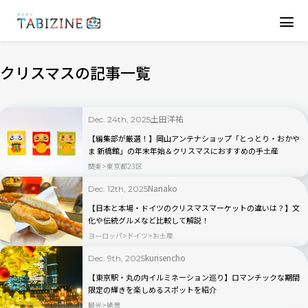
クリスマスの記事一覧
土田洋祐
Dec. 24th, 2025
【編集部が厳選！】岡山アンテナショップ「とっとり・おかや
ま 新橋館」の年末年始＆クリスマスにおすすめの手土産
関東
東京都23区
Nanako
Dec. 12th, 2025
【日本と本場・ドイツのクリスマスマーケットの違いは？】文
化や伝統グルメなど比較して解説！
ヨーロッパ
ドイツ
お土産
kurisencho
Dec. 9th, 2025
【東京駅・丸の内イルミネーション巡り】ロマンチックな期間
限定の輝きを楽しめるスポットを紹介
観光
絶景