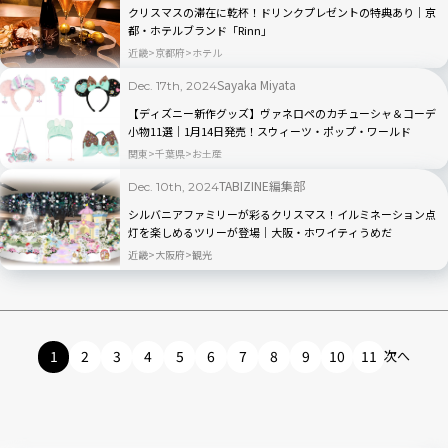
クリスマスの滞在に乾杯！ドリンクプレゼントの特典あり｜京
都・ホテルブランド「Rinn」
近畿
京都府
ホテル
Sayaka Miyata
Dec. 17th, 2024
【ディズニー新作グッズ】ヴァネロペのカチューシャ＆コーデ
小物11選｜1月14日発売！スウィーツ・ポップ・ワールド
関東
千葉県
お土産
TABIZINE編集部
Dec. 10th, 2024
シルバニアファミリーが彩るクリスマス！イルミネーション点
灯を楽しめるツリーが登場｜大阪・ホワイティうめだ
近畿
大阪府
観光
1
2
3
4
5
6
7
8
9
10
11
次へ