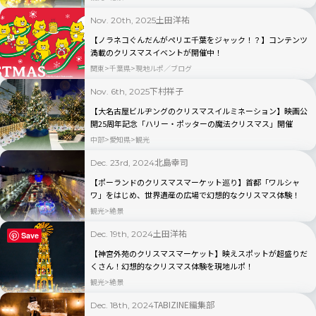
土田洋祐
Nov. 20th, 2025
【ノラネコぐんだんがペリエ千葉をジャック！？】コンテンツ
満載のクリスマスイベントが開催中！
関東
千葉県
現地ルポ／ブログ
下村祥子
Nov. 6th, 2025
【大名古屋ビルヂングのクリスマスイルミネーション】映画公
開25周年記念「ハリー・ポッターの魔法クリスマス」開催
中部
愛知県
観光
北島幸司
Dec. 23rd, 2024
【ポーランドのクリスマスマーケット巡り】首都「ワルシャ
ワ」をはじめ、世界遺産の広場で幻想的なクリスマス体験！
観光
絶景
土田洋祐
Dec. 19th, 2024
Save
【神宮外苑のクリスマスマーケット】映えスポットが超盛りだ
くさん！幻想的なクリスマス体験を現地ルポ！
観光
絶景
TABIZINE編集部
Dec. 18th, 2024