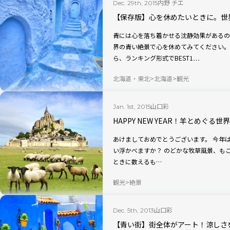
内野 チエ
Dec. 29th, 2015
【保存版】心を休めたいときに。世
青には心を落ち着かせる沈静効果があるのだそう。 疲れたとき、ほっ
界の青い絶景で心を休めてみてください。こ
ら、ランキング形式でBEST1…
北海道・東北
北海道
観光
山口彩
Jan. 1st, 2015
HAPPY NEW YEAR！羊とめぐる
あけましておめでとうございます。 今年は未年ですね。 羊というと、どんなことを思
い浮かべますか？ のどかな牧草風景、もこもこの毛皮、群れで行動する動物、眠れない
ときに数えるも…
観光
絶景
山口彩
Dec. 5th, 2013
【青い街】街全体がアート！涼しさ