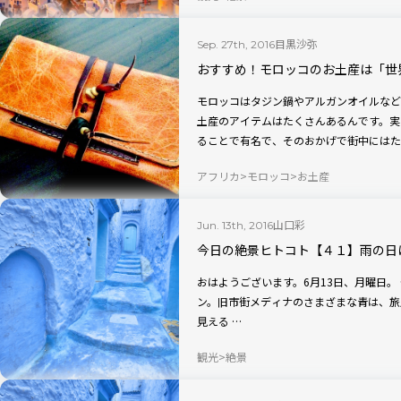
目黒沙弥
Sep. 27th, 2016
おすすめ！モロッコのお土産は「世
モロッコはタジン鍋やアルガンオイルなど
土産のアイテムはたくさんあるんです。実
ることで有名で、そのおかげで街中にはた
アフリカ
モロッコ
お土産
山口彩
Jun. 13th, 2016
今日の絶景ヒトコト【４１】雨の日
おはようございます。6月13日、月曜日。 今日の絶景は、モロッコの青い町、シャウエ
ン。旧市街メディナのさまざまな青は、旅人たちを魅了し
見える …
観光
絶景