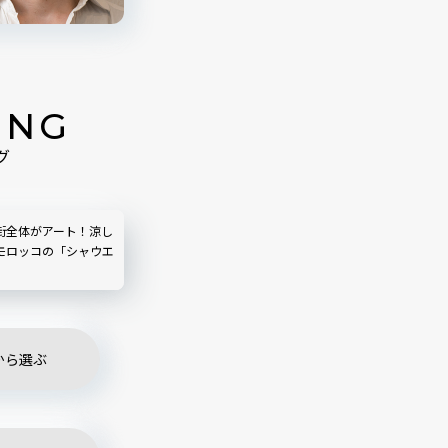
ING
グ
街全体がアート！涼し
モロッコの「シャウエ
から選ぶ