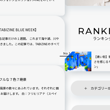
RANK
ZINE BLUE WEEK】
ランキン
けの１週間。 これまで海や湖、川や
ました。この記事では、TABIZINEのすべて
【青い街】
さを感じる
ン」
フルな７色７絶景
カテゴリー
風景の数々にあふれています。それぞれに個
白：フリヒリアナ（スペイ