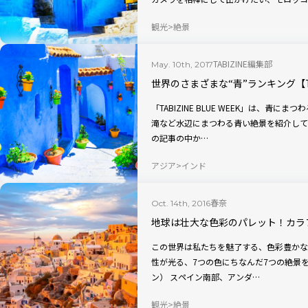
ましょう。
観光
絶景
TABIZINE編集部
May. 10th, 2017
世界のさまざまな“青”ランキング【TABI
「TABIZINE BLUE WEEK」は、青にまつわる記事だ
滝など水辺にまつわる青い絶景を紹介してき
の記事の中か…
アジア
インド
春奈
Oct. 14th, 2016
地球は壮大な色彩のパレット！カラ
この世界は私たちを魅了する、色彩豊かな
性が光る、7つの色にちなんだ7つの絶景をお届けします。 
ン） スペイン南部、アンダ…
観光
絶景