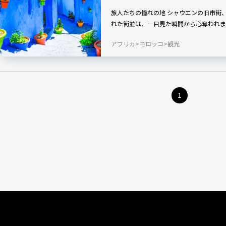
旅人たちの憧れの地 シャウエンの旧市街、メディナ。さまざまな色味の「青」に染めら
アフリカ
モロッコ
観光
1