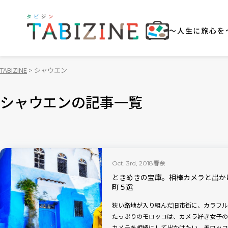
～人生に旅心を
TABIZINE
シャウエン
シャウエンの記事一覧
春奈
Oct. 3rd, 2018
ときめきの宝庫。相棒カメラと出か
町５選
狭い路地が入り組んだ旧市街に、カラフル
たっぷりのモロッコは、カメラ好き女子の
カメラを相棒にして出かけたい、モロッコ