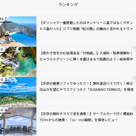
ランキング
【ギリシャで一番感動したのはサントリーニ島ではなくザギン
トス島だった】ジブリ映画『紅の豚』の舞台と言われるナヴァ
イオビーチ観光のベストの時間帯は？行き方から持ち物まで完
全ガイド
【思わず息をのむ秘境渓谷「付知峡」】入場料・駐車場無料！
エメラルドグリーンに輝く水面はまるで絵画のよう｜岐阜県中
津川市
【天空の絶景ソファでゆったり！】無料送迎バスで行く！秩父
の山々を望むテラスでくつろぐ「SUSABINO TERRACE」を現地
レビュー｜埼玉県
【天空の無料テラスで涼を満喫！】ケーブルカーで行く標高約
757mからの絶景！「cu―mo箱根」を現地レビュー