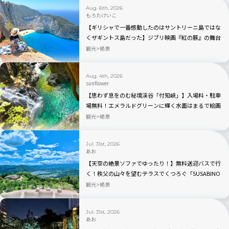
Aug. 6th, 2026
もろたけいこ
【ギリシャで一番感動したのはサントリーニ島ではな
くザギントス島だった】ジブリ映画『紅の豚』の舞台
と言われるナヴァイオビーチ観光のベストの時間帯
観光
絶景
は？行き方から持ち物まで完全ガイド
Aug. 4th, 2026
sunflower
【思わず息をのむ秘境渓谷「付知峡」】入場料・駐車
場無料！エメラルドグリーンに輝く水面はまるで絵画
のよう｜岐阜県中津川市
観光
絶景
Jul. 31st, 2026
あお
【天空の絶景ソファでゆったり！】無料送迎バスで行
く！秩父の山々を望むテラスでくつろぐ「SUSABINO
TERRACE」を現地レビュー｜埼玉県
観光
絶景
Jul. 31st, 2026
あお