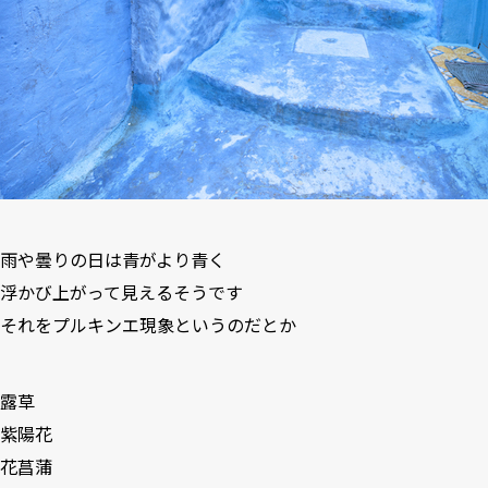
雨や曇りの日は青がより青く
浮かび上がって見えるそうです
それをプルキンエ現象というのだとか
露草
紫陽花
花菖蒲