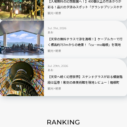
【入場無料の幻想庭園へ！】400個以上の竹あかりが
彩る！品川の夕涼みスポット「グランドプリンスホテ
ル高輪」を現地レビュー
観光
絶景
Jul. 31st, 2026
あお
【天空の無料テラスで涼を満喫！】ケーブルカーで行
く標高約757mからの絶景！「cu―mo箱根」を現地
レビュー
観光
絶景
Jul. 29th, 2026
あお
【天空へ続く幻想世界】ステンドグラスが彩る螺旋階
段は圧巻！彫刻の森美術館を現地レビュー｜箱根町
観光
絶景
RANKING