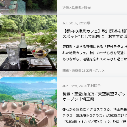
れるラウンジやバーも新たに新設されます
近畿
兵庫県
観光
零
Jul. 30th, 2025
【都内の絶景カフェ】秋川渓谷を眼
スポット”として話題に｜おすすめ
東京都・あきる野市にある「野外テラス 
れた絶景カフェ。秋川のせせらぎを間近に
ありながら、喧騒を忘れてのんびり過ごせ
ニューから気になるアクセス・営業時間ま
関東
東京都23区外
グルメ
下村祥子
Jun. 17th, 2025
長瀞・宝登山山頂に天空展望スポット
オープン｜埼玉県
都心から気軽にアクセスできる、埼玉県長
テラス「SUSABINOテラス」が2025年7
「SUSABI（すさび／遊び）」と「NO