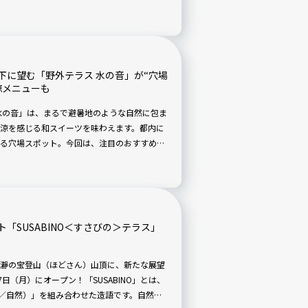
。
下に望む「野外テラス 水の音」が“穴場
涼メニューも
水の音」は、まるで避暑地のような自然に包ま
涼を感じる和スイーツを味わえます。都内に
る穴場スポット。今回は、注目のおすすめメ
で、現地ルポで詳しくご紹介します！
「SUSABINO＜すさびの＞テラス」
瀞の宝登山（ほどさん）山頂に、新たな展望
月7日（月）にオープン！「SUSABINO」とは、
（野／自然）」を組み合わせた造語です。自然豊