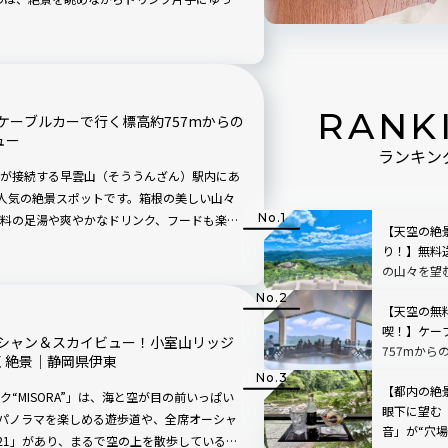
、この夏に訪れたい360度の大パノラマ空間
RANK
ケーブルカーで行く標高約757mからの
ュー
ランキン
が接続する早雲山（そううんざん）駅内にあ
、人気の絶景スポットです。箱根の美しい山々
料の足湯や爽やかなドリンク、フードも楽し
【天空の絶
たりな天空駅舎をご紹介していきます。
り！】無料
の山々を望
「SUSABIN
レビュー｜
【天空の無
喫！】ケー
シャン＆スカイビュー！小室山リッジ
757mから
続く絶景｜静岡県伊東
根」を現地
【都内の絶
“MISORA”」は、海と空が目の前いっぱい
眼下に望む
のパノラマを楽しめる遊歩道や、全席オーシャ
音」が“穴
321」があり、まるで空の上を散歩しているよ