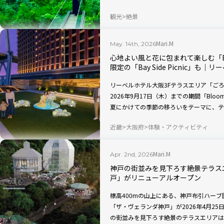
うな気分を味わえます。今回は、リフトで
観光
絶景
山後には、「Kitchen・218」で見た
た。小室山を満喫できるコースをたっぷり
Mari.M
May. 14th, 2026
心地よい風と花に包まれて楽しむ「Bloo
限定の「Bay Side Picnic」も
リーベルホテル大阪3Fテラスエリア「ごろ
2026年9月17日（木）までの期間「Bloomi
夏にかけての季節の移ろいをテーマに、テ
月16日（木）の間は、テラスエリアで楽しめるピ
近畿
大阪府
体験・アクティビティ
登場します。
Mari.M
Apr. 2nd, 2026
神戸の街並みを見下ろす絶景テラス
戸」がリニューアルオープン
標高400mの山上にある、神戸布引ハー
「ザ・ヴェランダ神戸」が2026年4月2
の街並みを見下ろす絶景のテラスエリアは