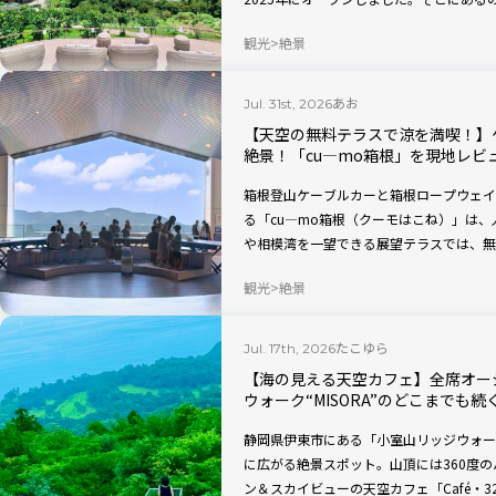
り過ごせるソファやカウンター席。今回は
観光
絶景
を現地レビューしていきます。
あお
Jul. 31st, 2026
【天空の無料テラスで涼を満喫！】
絶景！「cu―mo箱根」を現地レビ
箱根登山ケーブルカーと箱根ロープウェイ
る「cu―mo箱根（クーモはこね）」は
や相模湾を一望できる展望テラスでは、無
むことができます。今回は、小休憩にぴっ
観光
絶景
たこゆら
Jul. 17th, 2026
【海の見える天空カフェ】全席オー
ウォーク“MISORA”のどこまでも
静岡県伊東市にある「小室山リッジウォーク
に広がる絶景スポット。山頂には360度
ン＆スカイビューの天空カフェ「Café・