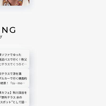
ING
グ
景ソファでゆった
送迎バスで行く！秩父
むテラスでくつろぐ
O TERRACE」を現地
埼玉県
料テラスで涼を満
ブルカーで行く標高約
の絶景！「cu―mo箱
レビュー
景カフェ】秋川渓谷を
「野外テラス 水の
場スポット”として話題