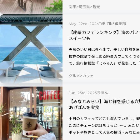
かな宝登山の頂で、風や光、香りとともに
関東
埼玉県
観光
ときが満喫できる絶景スポットです。見た
ルドリンクも楽しめますよ。
TABIZINE編集部
May. 22nd, 2024
【絶景カフェランキング】海のパノ
スイーツも
天気のいい日は外へ出て、美しい自然を思
抜群の眺望で楽しめる絶景カフェでくつろ
で、旅行情報誌『じゃらん』が発表した「
TOP10」を紹介します。
グルメ
カフェ
ちあん
Jun. 23rd, 2023
【みなとみらい】海と緑を感じる穴
あげぱんを実食
土日のカフェってどこも混んでいるし、観
たのにチェーン店はちょっと……。みたい
ポットや旅先として人気の横浜・みなとみ
いくつもあるんです！ 今回は、土日でも