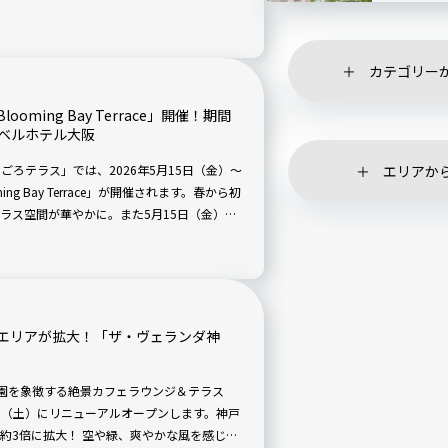
に｜おすす
山頂へ向かい、カフェでひと休み。さらに下
目もインパクト抜群の海鮮丼まで楽しんできまし
ご紹介します。
カテゴリー
ming Bay Terrace」開催！期間
｜リーベルホテル大阪
エリアか
ごろテラス」では、2026年5月15日（金）～
ng Bay Terrace」が開催されます。春から初
ラス空間が華やかに。また5月15日（金）～7
クニックプラン「Bay Side Picnic」も
エリアが拡大！「ザ・ヴェランダ神
ブ園を象徴する絶景カフェラウンジ＆テラス
5日（土）にリニューアルオープンします。神戸
約3倍に拡大！ 空や緑、爽やかな風を感じら