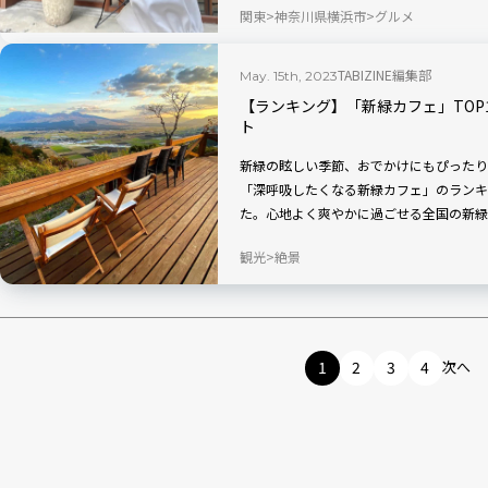
関東
神奈川県横浜市
グルメ
の「「GOODMAN STAND and Son and
TABIZINE編集部
May. 15th, 2023
【ランキング】「新緑カフェ」TOP
ト
新緑の眩しい季節、おでかけにもぴったり
「深呼吸したくなる新緑カフェ」のランキ
た。心地よく爽やかに過ごせる全国の新緑
観光
絶景
1
2
3
4
次へ