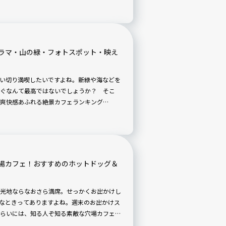
季節を感じながら心を解き放ち、特別なひと
目と味わいにこだわった、新発売のオリジナ
ラマ・山の緑・フォトスポット・映え
い切り満喫したいですよね。新緑や海などを
ぐなんて最高ではないでしょうか？ そこ
爽快感あふれる絶景カフェランキング
場カフェ！おすすめのホットドッグ＆
光地ならなおさら満席。せっかくお出かけし
なときってありますよね。週末のお出かけス
らいには、知る人ぞ知る素敵な穴場カフェが
混んでない、だけれど味もロケーションも抜群