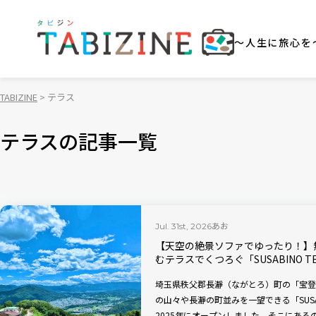
～人生に旅心を
TABIZINE
テラス
テラスの記事一覧
あお
Jul. 31st, 2026
【天空の絶景ソファでゆったり！】
むテラスでくつろぐ「SUSABINO 
埼玉県秩父郡長瀞（ながとろ）町の「宝登
の山々や長瀞の町並みを一望できる「SUSAB
2025年にオープンしました。そこにあ