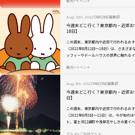
観光
イベント
TABIZINE編集部
Aug. 12th, 2022
今週末どこ行く？東京都内・近郊お
18日】
この週末、東京都内や近郊で行われるおす
（2022年8月12日〜18日）は、さま
ッフィーやドールハウスの世界に触れるイ
をピックアップ！
観光
イベント
TABIZINE編集部
Aug. 5th, 2022
今週末どこ行く？東京都内・近郊おす
日】
この週末、東京都内や近郊で行われるおす
（2022年8月5日〜11日）は、今が旬
ト、富士河口湖町や浅草花やしきの夏イベ
グルメ
ご当地グルメ