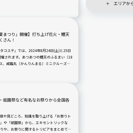
エリアか
夏まつり」開催】打ち上げ花火・鱧天
くさん！
ステ」では、2024年8月24日(土)と25日
開催されます。あつあつの鱧天のふるまい（18
ンス、咸臨丸（かんりんまる）ミニクルーズ出
としてよさこい踊りと阿波踊りと、コンテン
れますよ。
・祇園祭など有名なお祭りから全国各
値や見どころ、知識を取り上げる「お祭りト
」や「祇園祭」から、エキセントリックな
りや、お祭りに関するトリビアをまとめてみ