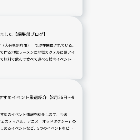
とがない有名なお祭りも、皆さんが例年楽し
上に奥深く味わうことができるかもしれませ
りました【編集部ブログ】
府（大分県別府市）」で現在開催されている、
で作る地獄ラーメンに地獄カクテルに葛アイ
で無料で飲んで食べて遊べる館内イベントで
ころ、現地ガイドさんもびっくりの奇跡が起
すめイベント厳選紹介【8月26日〜9
すめのイベント情報を紹介します。今週
EAのフェスティバル、アニメ「オッドタクシー」の
しめるイベントなど、5つのイベントをピッ