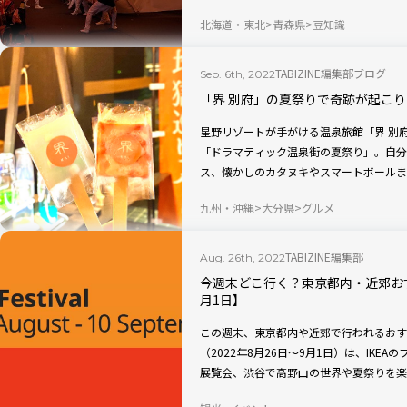
ました。耳にしたことはあるけど訪れたこ
北海道・東北
青森県
豆知識
んでいるお祭りも、これを読めば今まで以
ん。
TABIZINE編集部ブログ
Sep. 6th, 2022
「界 別府」の夏祭りで奇跡が起こ
星野リゾートが手がける温泉旅館「界 別
「ドラマティック温泉街の夏祭り」。自分
ス、懐かしのカタヌキやスマートボールま
す。滞在中、童心にかえって遊んでいたと
九州・沖縄
大分県
グルメ
こったのです。
TABIZINE編集部
Aug. 26th, 2022
今週末どこ行く？東京都内・近郊おす
月1日】
この週末、東京都内や近郊で行われるおす
（2022年8月26日〜9月1日）は、IK
展覧会、渋谷で高野山の世界や夏祭りを楽
クアップ！