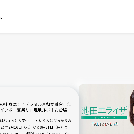
～
ャの中身は！？デジタル×和が融合した
レインボー夏祭り」現地ルポ｜お台場
はちょっと大変……」という人にぴったりの
6年7月16日（木）から8月31日（月）ま
BA STUDIO」で開催される『TOKYOレイン