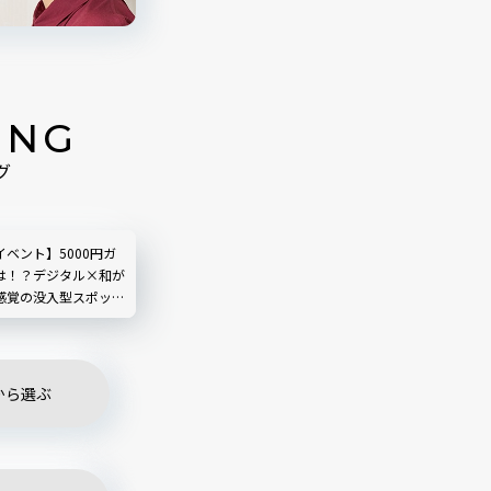
ING
グ
ベント】5000円ガ
は！？デジタル×和が
感覚の没入型スポット
レインボー夏祭り」現
台場
から選ぶ