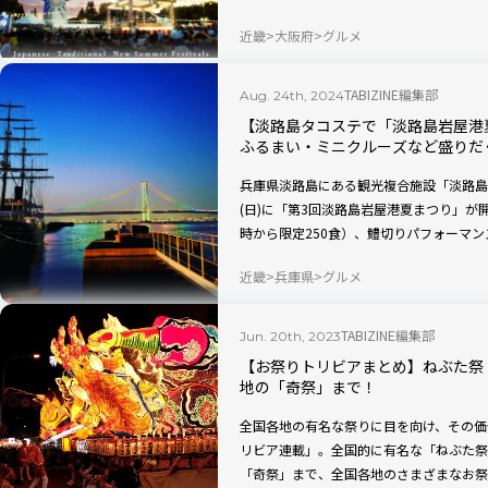
ころいっぱいのイベントをチェック！
近畿
大阪府
グルメ
TABIZINE編集部
Aug. 24th, 2024
【淡路島タコステで「淡路島岩屋港
ふるまい・ミニクルーズなど盛りだ
兵庫県淡路島にある観光複合施設「淡路島タコ
(日)に「第3回淡路島岩屋港夏まつり」が
時から限定250食）、鱧切りパフォーマ
航、岩屋商店街ストリートパフォーマンス
近畿
兵庫県
グルメ
ツも盛りだくさん！ 打ち上げ花火も見ら
TABIZINE編集部
Jun. 20th, 2023
【お祭りトリビアまとめ】ねぶた祭
地の「奇祭」まで！
全国各地の有名な祭りに目を向け、その価
リビア連載」。全国的に有名な「ねぶた祭
「奇祭」まで、全国各地のさまざまなお祭