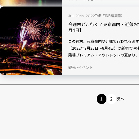
TABIZINE編集部
Jul. 29th, 2022
今週末どこ行く？東京都内・近郊おす
月4日】
この週末、東京都内や近郊で行われるおす
（2022年7月29日〜8月4日）は新宿
殿場プレミアム・アウトレットの夏祭り、
ベントをピックアップ！
観光
イベント
1
2
次へ