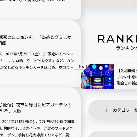
彩る幻想的な空間で、射的や輪投げ、体感型ス
テクノロジーで楽しめる新感覚イベント。し
ンスも！ 実際に体験して魅力をたっぷりご紹
RANK
秘密のたこ焼きも！「あめとグミしか
開催
ランキン
」では、2026年7月25日（土）1日限定のイベント
！ 「カンロ飴」や「ピュレグミ」など、カン
が楽しめるキッチンカーをはじめ、夏祭りに
【入場無料イ
りたくなるフォトスポットなど、さまざまな
チャの中身
融合した新
「TOKYO
地ルポ｜お
り開催】夜市に縁日にビアガーデン！
カテゴリー
025」大阪
025年7月25日(金)より万博記念公園で開催
幻想的なイルミナイトや、充実のフードメニ
アガーデン、手持ち花火専用エリアなど、見ど