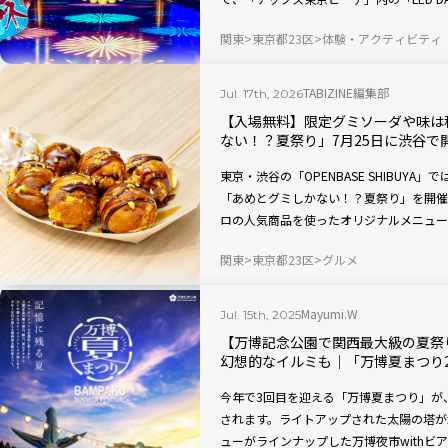
ボー夏祭り』です！ 巨大LEDビジョンが
関東
東京都23区
体験・アクティビティ
ポーツゲームなど、昔ながらの縁日を最新
かも、テレビなどの豪華景品が当たるチャ
介します。
TABIZINE編集部
Jul. 17th, 2026
【入場無料】限定グミソーダや味は
ない！？夏祭り」7月25日に渋谷で
東京・渋谷の「OPENBASE SHIBUYA
「あめとグミしかない！？夏祭り」を開催
ロの人気商品を使ったオリジナルメニュー
ちなんだオリジナル企画、思わず写真を撮
関東
東京都23区
グルメ
コンテンツが盛りだくさんです。
Mayumi.W
Jul. 15th, 2025
【万博記念公園で関西最大級の夏祭
幻想的なイルミも｜「万博夏まつり2
今年で3回目を迎える「万博夏まつり」が、2
されます。ライトアップされた太陽の塔が
ューがラインナップした万博夜市withビ