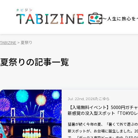
～人生に旅心を
TABIZINE
夏祭り
夏祭りの記事一覧
たこゆら
Jul. 22nd, 2026
【入場無料イベント】5000円ガチ
新感覚の没入型スポット「TOKYO
猛暑が続く今年の夏、「暑くて外で遊ぶの
新スポットが、お台場に誕生しました。202
で、「デックス東京ビーチ」内の「LED DAI