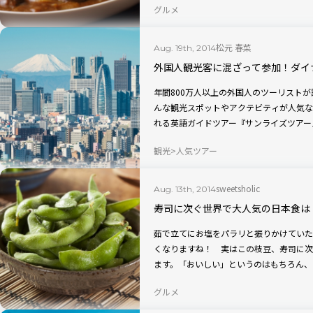
グルメ
松元 春菜
Aug. 19th, 2014
外国人観光客に混ざって参加！ダイナ
年間800万人以上の外国人のツーリスト
んな観光スポットやアクテビティが人気な
れる英語ガイドツアー『サンライズツアー
観光
人気ツアー
sweetsholic
Aug. 13th, 2014
寿司に次ぐ世界で大人気の日本食は「
茹で立てにお塩をパラリと振りかけていた
くなりますね！ 実はこの枝豆、寿司に次
ます。「おいしい」というのはもちろん、
グルメ