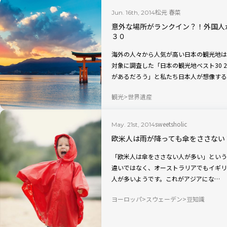
松元 春菜
Jun. 16th, 2014
意外な場所がランクイン？！外国人
３０
海外の人々から人気が高い日本の観光地は
対象に調査した「日本の観光地ベスト30 
があるだろう」と私たち日本人が想像する
観光
世界遺産
sweetsholic
May. 21st, 2014
欧米人は雨が降っても傘をささない
「欧米人は傘をささない人が多い」という
違いではなく、オーストラリアでもイギリ
人が多いようです。これがアジアにな…
ヨーロッパ
スウェーデン
豆知識