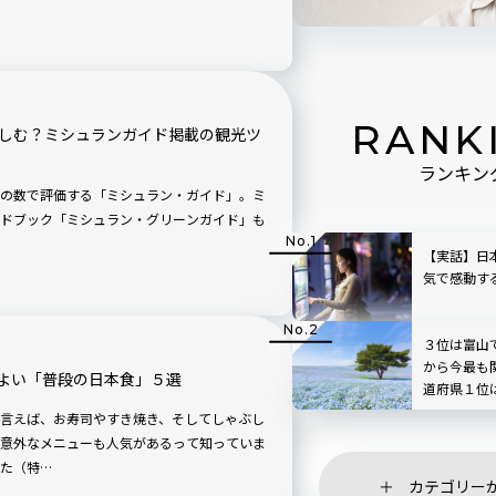
RANK
楽しむ？ミシュランガイド掲載の観光ツ
ランキン
の数で評価する「ミシュラン・ガイド」。ミ
ドブック「ミシュラン・グリーンガイド」も
【実話】日
気で感動す
３位は富山
から今最も
よい「普段の日本食」５選
道府県１位
言えば、お寿司やすき焼き、そしてしゃぶし
意外なメニューも人気があるって知っていま
た（特…
カテゴリー