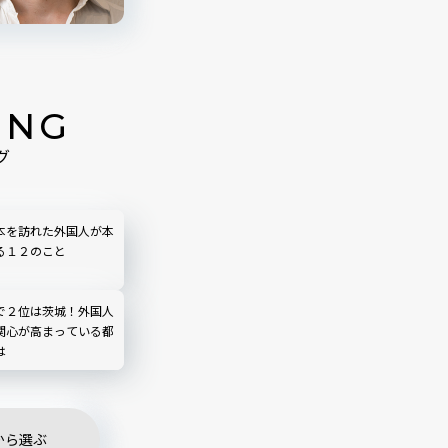
ING
グ
本を訪れた外国人が本
る１２のこと
で２位は茨城！外国人
関心が高まっている都
は
から選ぶ