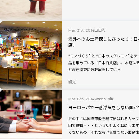
山口彩
Mar. 31st, 2014
海外へのお土産探しにぴったり！日
店」
“モノづくり” と “日本のスグレモノ”
品を集めている「日本百貨店」。 本店は御徒町。浅草、横浜、吉祥寺、たまプラーザな
ど現在関東に数軒展開してい…
観光
sweetsholic
Mar. 8th, 2014
ヨーロッパで一番浮気をしない国が
世の中には国際恋愛を経て結ばれるカップ
因で離婚・・・という話もよく耳にします
くないもの。それなら浮気性でない国民性