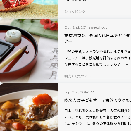
ショッピング
sweetsholic
Oct. 2nd, 2014
東京VS京都、外国人は日本をどう
アー
世界の美食レストランや優れたホテルを星
シュランには、観光地を評価する旅のガイ
存在することをご存知でしょうか？ …
観光
人気ツアー
Sae
Sep. 21st, 2014
欧米人は子ども舌！？海外でウケの
日本に訪れる外国人観光客に人気の和食と
ゃぶ。でも、実は私たちが普段食べている
したか？今回は、数々の実体験から判明し