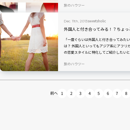
旅のハウツー
sweetsholic
Dec. 11th, 2013
外国人と付き合ってみる！？ちょっ
「一度ぐらいは外国人と付き合ってみたい
は？ 外国人といってもアジア系にアフリ
の恋愛スタイルに特化してご紹介したいと
旅のハウツー
前へ
1
2
3
4
5
6
7
8