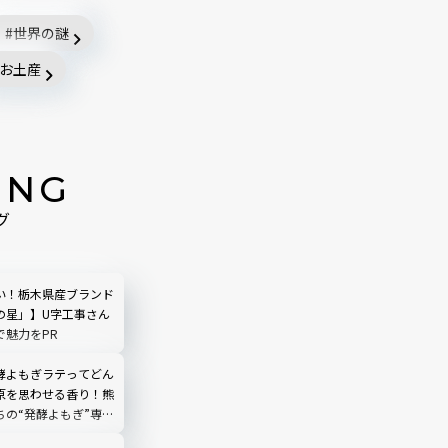
世界の謎
お土産
ING
グ
い！栃木県産ブランド
の星」】U字工事さん
で魅力をPR
酵よもぎラテってどん
原を思わせる香り！熊
ちの“発酵よもぎ”専門
N by THE YOMOGI