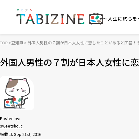
～人生に旅心を
TOP
豆知識
外国人男性の７割が日本人女性に恋したことがあると回答！
外国人男性の７割が日本人女性に恋
Posted by:
sweetsholic
掲載日: Sep 21st, 2016