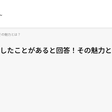
～
その魅力とは？
したことがあると回答！その魅力と