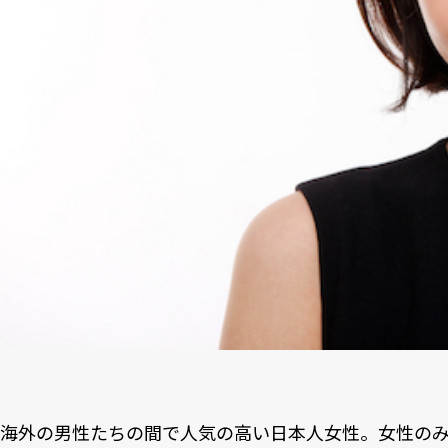
海外の男性たちの間で人気の高い日本人女性。女性の