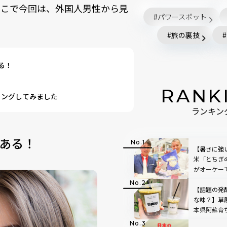
そこで今回は、外国人男性から見
パワースポット
旅の裏技
る！
RANK
リングしてみました
ランキン
ある！
【暑さに強
米「とちぎ
がオーケー
【話題の発
な味？】草
本県阿蘇育
店「BETWEE