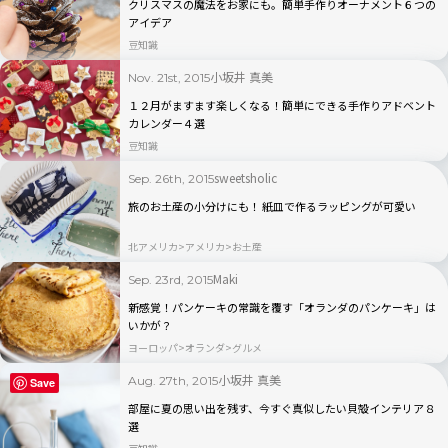
クリスマスの魔法をお家にも。簡単手作りオーナメント６つの
アイデア
豆知識
小坂井 真美
Nov. 21st, 2015
１２月がますます楽しくなる！簡単にできる手作りアドベント
カレンダー４選
豆知識
sweetsholic
Sep. 26th, 2015
旅のお土産の小分けにも！ 紙皿で作るラッピングが可愛い
北アメリカ
アメリカ
お土産
Maki
Sep. 23rd, 2015
新感覚！パンケーキの常識を覆す「オランダのパンケーキ」は
いかが？
ヨーロッパ
オランダ
グルメ
小坂井 真美
Aug. 27th, 2015
Save
部屋に夏の思い出を残す、今すぐ真似したい貝殻インテリア８
選