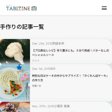
手作りの記事一覧
京田未歩
Dec. 21st, 2015
【プロ直伝レシピ】作り置きにも。５分で完成！バターなしの
ベシャメルソース
グルメ
AOI
Dec. 1st, 2015
特別な日はケーキの中からサプライズ！「かくれんぼケーキ」
の作り方
特集
本
小坂井 真美
Nov. 27th, 2015