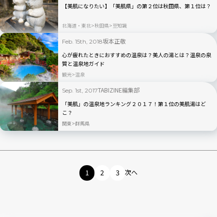
【美肌になりたい】「美肌県」の第２位は秋田県、第１位は？
北海道・東北
秋田県
豆知識
坂本正敬
Feb. 15th, 2018
心が疲れたときにおすすめの温泉は？美人の湯とは？温泉の泉
質と温泉地ガイド
観光
温泉
TABIZINE編集部
Sep. 1st, 2017
「美肌」の温泉地ランキング２０１７！第１位の美肌湯はど
こ？
関東
群馬県
1
2
3
次へ