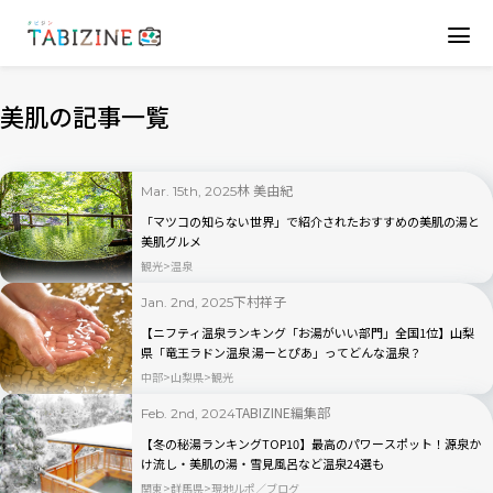
美肌の記事一覧
林 美由紀
Mar. 15th, 2025
「マツコの知らない世界」で紹介されたおすすめの美肌の湯と
美肌グルメ
観光
温泉
下村祥子
Jan. 2nd, 2025
【ニフティ温泉ランキング「お湯がいい部門」全国1位】山梨
県「竜王ラドン温泉 湯ーとぴあ」ってどんな温泉？
中部
山梨県
観光
TABIZINE編集部
Feb. 2nd, 2024
【冬の秘湯ランキングTOP10】最高のパワースポット！源泉か
け流し・美肌の湯・雪見風呂など温泉24選も
関東
群馬県
現地ルポ／ブログ