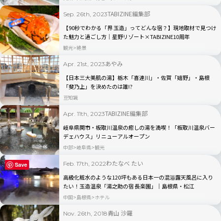
TABIZINE編集部
Sep. 26th, 2023
【90秒でわかる「界 玉造」ってどんな宿？】現地取材で見つけ
た魅力と過ごし方｜星野リゾート×TABIZINE10周年
観光
絶景
あやみ
Apr. 21st, 2023
【日本三大美肌の湯】栃木「喜連川」・佐賀「嬉野」・島根
「斐乃上」を決めたのは誰!?
豆知識
TABIZINE編集部
Apr. 11th, 2023
岐阜県関市・板取川温泉の癒しの湯を満喫！「板取川温泉バー
デェハウス」リニューアルオープン
中部
岐阜県
観光
わたなべ たい
Feb. 17th, 2022
Save
高級化粧水のような120坪もある日本一の混浴露天風呂に入り
たい！玉造温泉「湯之助の宿 長楽園」｜島根県・松江
中国
島根県
ホテル
青山 沙羅
Nov. 26th, 2018