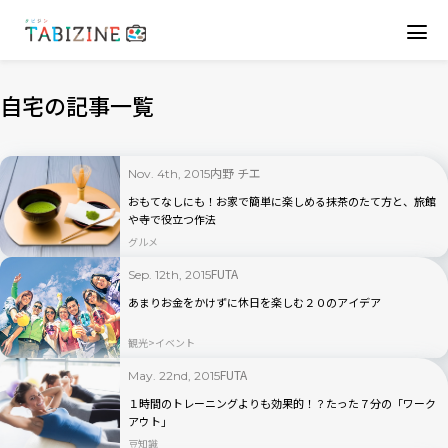
自宅の記事一覧
内野 チエ
Nov. 4th, 2015
おもてなしにも！お家で簡単に楽しめる抹茶のたて方と、旅館
や寺で役立つ作法
グルメ
FUTA
Sep. 12th, 2015
あまりお金をかけずに休日を楽しむ２０のアイデア
観光
イベント
FUTA
May. 22nd, 2015
１時間のトレーニングよりも効果的！？たった７分の「ワーク
アウト」
豆知識