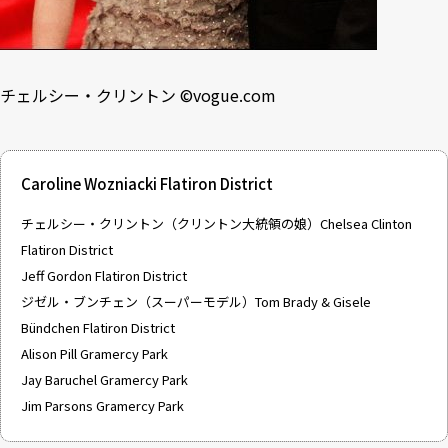
チェルシー・クリントン ©
vogue.com
Caroline Wozniacki Flatiron District
チェルシー・クリントン（クリントン大統領の娘）Chelsea Clinton
Flatiron District
Jeff Gordon Flatiron District
ジゼル・ブンチェン（スーパーモデル）Tom Brady & Gisele
Bündchen Flatiron District
Alison Pill Gramercy Park
Jay Baruchel Gramercy Park
Jim Parsons Gramercy Park