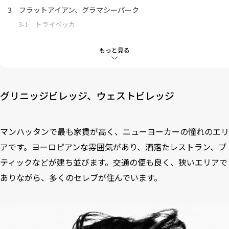
3
フラットアイアン、グラマシーパーク
3-1
トライベッカ
4
ソーホー
もっと見る
4-1
ミッドタウン
5
アッパーイースト
グリニッジビレッジ、ウェストビレッジ
6
アッパーウェスト
7
ブルックリン
マンハッタンで最も家賃が高く、ニューヨーカーの憧れのエリ
アです。ヨーロピアンな雰囲気があり、洒落たレストラン、ブ
ティックなどが建ち並びます。交通の便も良く、狭いエリアで
ありながら、多くのセレブが住んでいます。