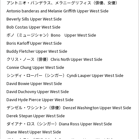
アントニオ・バンデラス、メラニーグリフィス（俳優、女優）
Antonio banderas and Melanie Griffith Upper West Side
Beverly Sills Upper West Side
Bob Costas Upper West Side
ボノ（ミュージシャン）Bono Upper West Side
Boris Karloff Upper West Side
Buddy Fletcher Upper West Side
クリス・ノース（俳優）Chris Noth Upper West Side
Connie Chung Upper West Side
シンディ・ローパー（シンガー）Cyndi Lauper Upper West Side
David Bowie Upper West Side
David Duchovny Upper West Side
David Hyde Pierce Upper West Side
デンゼル・ワシントン（俳優）Denzel Washington Upper West Side
Derek Stepan Upper West Side
ダイアナ・ロス（シンガー）Diana Ross Upper West Side
Diane Wiest Upper West Side