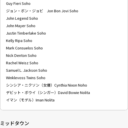
Guy Fieri Soho
ジョン・ボン・ジョビ Jon Bon Jovi Soho
John Legend Soho
John Mayer Soho
Justin Timberlake Soho
Kelly Ripa Soho
Mark Consuelos Soho
Nick Denton Soho
Rachel Weisz Soho
Samuel L. Jackson Soho
Winklevoss Twins Soho
シンシア・ニクソン（女優）Cynthia Nixon Noho
デビット・ボウイ（シンガー）David Bowie Nolita
イマン（モデル）Iman Nolita
ミッドタウン