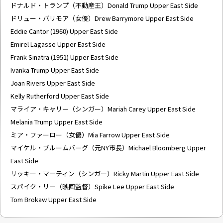
ドナルド・トランプ（不動産王）Donald Trump Upper East Side
ドリュー・バリモア（女優）Drew Barrymore Upper East Side
Eddie Cantor (1960) Upper East Side
Emirel Lagasse Upper East Side
Frank Sinatra (1951) Upper East Side
Ivanka Trump Upper East Side
Joan Rivers Upper East Side
Kelly Rutherford Upper East Side
マライア・キャリー（シンガー）Mariah Carey Upper East Side
Melania Trump Upper East Side
ミア・ファーロー（女優）Mia Farrow Upper East Side
マイケル・ブルームバーグ（元NY市長）Michael Bloomberg Upper
East Side
リッキー・マーティン（シンガー）Ricky Martin Upper East Side
スパイク・リー（映画監督）Spike Lee Upper East Side
Tom Brokaw Upper East Side