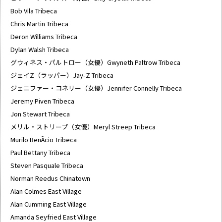
Bob Vila Tribeca
Chris Martin Tribeca
Deron Williams Tribeca
Dylan Walsh Tribeca
グウィネス・パルトロー（女優）Gwyneth Paltrow Tribeca
ジェイZ（ラッパー）Jay-Z Tribeca
ジェニファー・コネリー（女優）Jennifer Connelly Tribeca
Jeremy Piven Tribeca
Jon Stewart Tribeca
メリル・ストリープ（女優）Meryl Streep Tribeca
Murilo BenÃ­cio Tribeca
Paul Bettany Tribeca
Steven Pasquale Tribeca
Norman Reedus Chinatown
Alan Colmes East Village
Alan Cumming East Village
Amanda Seyfried East Village