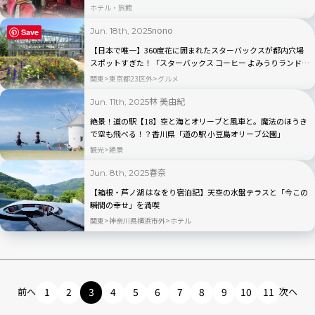
ホテル・旅館
nono
Jun. 18th, 2025
Save
【日本で唯一】360度花に囲まれたスターバックスが都内穴場
スポットすぎた！「スターバックス コーヒー よみうりランド
HANA・BIYORI店」
関東
東京都23区外
グルメ
林 美由紀
Jun. 11th, 2025
絶景！道の駅【18】空と海とオリーブと風車と。魔法のほうき
で空も飛べる！？香川県「道の駅 小豆島オリーブ公園」
観光
絶景
春奈
Jun. 8th, 2025
【箱根・芦ノ湖 はなをり宿泊記】天空の水盤テラスと「今この
瞬間の幸せ」を満喫
関東
神奈川県横浜市外
ホテル
前へ
1
2
3
4
5
6
7
8
9
10
11
次へ