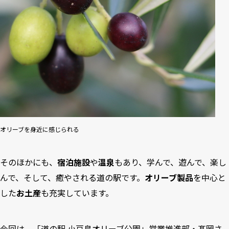
オリーブを身近に感じられる
そのほかにも、
宿泊施設
や
温泉
もあり、学んで、遊んで、楽し
んで、そして、癒やされる道の駅です。
オリーブ製品
を中心と
した
お土産
も充実しています。
今回は、「道の駅 小豆島オリーブ公園」営業推進部・髙岡さ