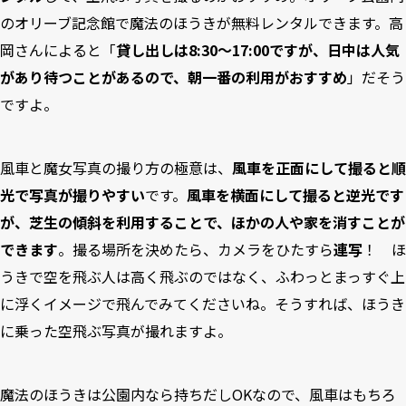
のオリーブ記念館で魔法のほうきが無料レンタルできます。高
岡さんによると「
貸し出しは8:30〜17:00ですが、日中は人気
があり待つことがあるので、朝一番の利用がおすすめ
」だそう
ですよ。
風車と魔女写真の撮り方の極意は、
風車を正面にして撮ると順
光で写真が撮りやすい
です。
風車を横面にして撮ると逆光です
が、芝生の傾斜を利用することで、ほかの人や家を消すことが
できます
。撮る場所を決めたら、カメラをひたすら
連写
！ ほ
うきで空を飛ぶ人は高く飛ぶのではなく、ふわっとまっすぐ上
に浮くイメージで飛んでみてくださいね。そうすれば、ほうき
に乗った空飛ぶ写真が撮れますよ。
魔法のほうきは公園内なら持ちだしOKなので、風車はもちろ