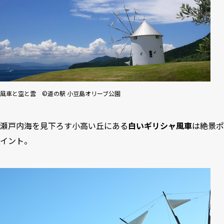
風車と空と雲 ©道の駅 小豆島オリーブ公園
瀬戸内海を見下ろす小高い丘にある
白いギリシャ風車
は絶景ポ
イント。