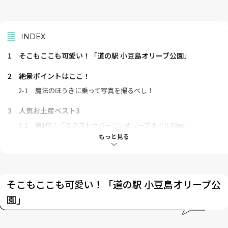
INDEX
1
そこもここも可愛い！「道の駅 小豆島オリーブ公園」
2
絶景ポイントはここ！
2-1
魔法のほうきに乗って写真を撮るべし！
3
人気お土産ベスト3
3-1
第1位：「エクストラバージンオリーブオイル50ml」
3-2
第2位：「オリーブガーデンハンドクリーム」
もっと見る
3-3
第3位：「オリーブご飯の素」
4
ここに来たらこれを食べて！絶品グルメはこれだ！
そこもここも可愛い！「道の駅 小豆島オリーブ公
5
「道の駅 小豆島オリーブ公園」営業推進部・髙岡さんからのメ
園」
ッセージ