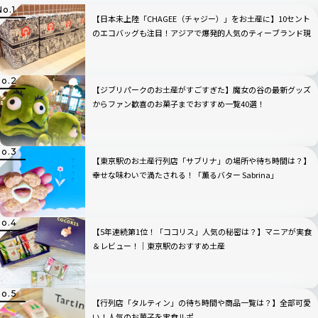
【日本未上陸「CHAGEE（チャジー）」をお土産に】10セント
のエコバッグも注目！アジアで爆発的人気のティーブランド現
地ルポ｜シンガポール編
【ジブリパークのお土産がすごすぎた】魔女の谷の最新グッズ
からファン歓喜のお菓子までおすすめ一覧40選！
【東京駅のお土産行列店「サブリナ」の場所や待ち時間は？】
幸せな味わいで満たされる！「薫るバター Sabrina」
【5年連続第1位！「ココリス」人気の秘密は？】マニアが実食
＆レビュー！｜東京駅のおすすめ土産
【行列店「タルティン」の待ち時間や商品一覧は？】全部可愛
い！人気のお菓子を実食ルポ