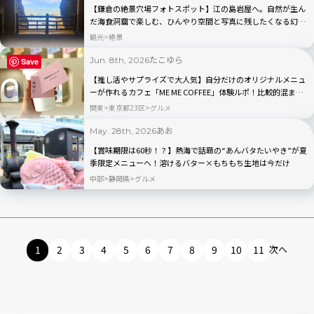
【鎌倉の絶景穴場フォトスポット】江の島岩屋へ。自然が生ん
だ海食洞窟で楽しむ、ひんやり空間と写真に残したくなる幻想
的な風景
観光
絶景
たこゆら
Jun. 8th, 2026
Save
【推し活やサプライズで大人気】自分だけのオリジナルメニュ
ーが作れるカフェ「ME ME COFFEE」体験ルポ！比較的混まな
い時間帯は？
関東
東京都23区
グルメ
あお
May. 28th, 2026
【賞味期限は60秒！？】熱海で話題の“あんバタたいやき”が夏
季限定メニューへ！溶けるバター×もちもち生地は今だけ
中部
静岡県
グルメ
1
2
3
4
5
6
7
8
9
10
11
次へ