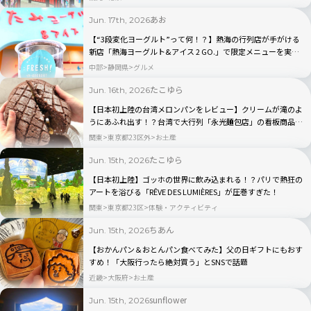
あお
Jun. 17th, 2026
【“3段変化ヨーグルト”って何！？】熱海の行列店が手がける
新店「熱海ヨーグルト&アイス 2 GO.」で限定メニューを実食
｜静岡県
中部
静岡県
グルメ
たこゆら
Jun. 16th, 2026
【日本初上陸の台湾メロンパンをレビュー】クリームが滝のよ
うにあふれ出す！？台湾で大行列「永光麺包店」の看板商品が
「名東」吉祥寺店限定で登場
関東
東京都23区外
お土産
たこゆら
Jun. 15th, 2026
【日本初上陸】ゴッホの世界に飲み込まれる！？パリで熱狂の
アートを浴びる「RÊVE DES LUMIÈRES」が圧巻すぎた！
関東
東京都23区
体験・アクティビティ
ちあん
Jun. 15th, 2026
【おかんパン＆おとんパン食べてみた】父の日ギフトにもおす
すめ！「大阪行ったら絶対買う」とSNSで話題
近畿
大阪府
お土産
sunflower
Jun. 15th, 2026