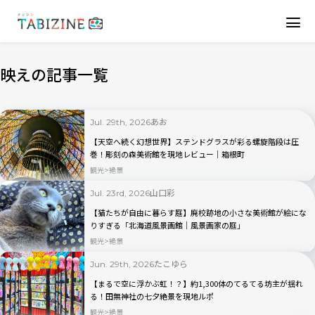
映えの記事一覧
あお
Jul. 29th, 2026
【天空へ続く幻想世界】ステンドグラスが彩る螺旋階段は圧
巻！彫刻の森美術館を現地レビュー｜箱根町
観光
絶景
山口彩
Jul. 23rd, 2026
【猫たちが自由に暮らす庭】廃校跡地の小さな美術館が絵にな
りすぎる「北海道風景画館｜風景画家の庭」
観光
絶景
たこゆら
Jun. 29th, 2026
【まるで空に浮かぶ虹！？】約1,300体のてるてる坊主が揺れ
る！田無神社の七夕絶景を現地ルポ
観光
絶景