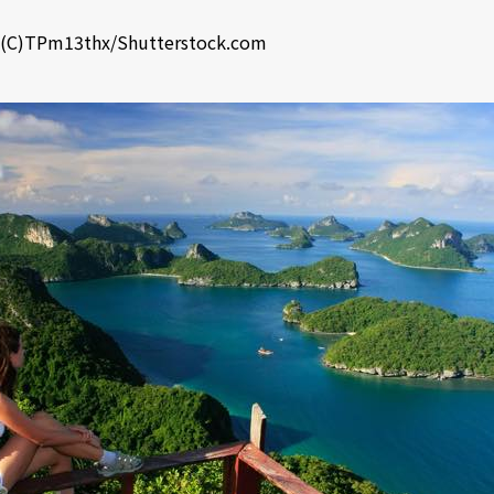
(C)
TPm13thx
/
Shutterstock.com