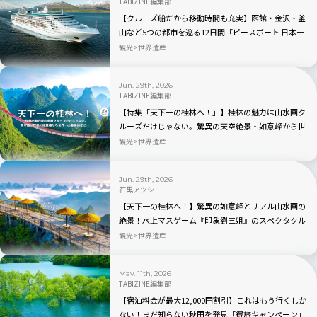
TABIZINE編集部
【クルーズ船だから移動時間も充実】函館・金沢・釜
山など5つの都市を巡る12日間「ピースボート 日本一
周クルーズ 2027年夏」
観光
世界遺産
Jun. 29th, 2026
TABIZINE編集部
【特集「天下一の桂林へ！」】桂林の魅力は山水画ク
ルーズだけじゃない。驚異の天空絶景・如意峰から世
界一の髪長族まで
観光
世界遺産
Jun. 29th, 2026
石黒アツシ
【天下一の桂林へ！】驚異の如意峰とリアル山水画の
絶景！水上マスゲーム『印象劉三姐』のスペクタクル
な夜｜中国
観光
世界遺産
May. 11th, 2026
TABIZINE編集部
【宿泊料金が最大12,000円割引】これはもう行くしか
ない！まだ知らない秋田を発見「得旅キャンペーン」