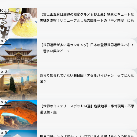
【富士山五合目周辺の限定グルメ＆お土産】絶景とキュートな
美味を満喫！リニューアルした吉田ルートの「中ノ茶屋」にも
寄ってみた！
【世界遺産が多い県ランキング】日本の登録世界遺産は25件！
一番多い県はどこ？
あまり知られていない親日国「アゼルバイジャン」ってどんな
国？
【世界のミステリースポット34選】危険地帯・事件現場・不思
議現象・謎
世界で見つけた「富士山」に似ている山８選【あなたの知らな