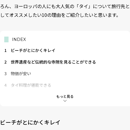
ろん、ヨーロッパの人にも大人気の「タイ」について旅行先と
してオススメしたい10の理由をご紹介したいと思います。
INDEX
1
ビーチがとにかくキレイ
2
世界遺産など伝統的な寺院を見ることができる
3
物価が安い
4
タイ料理が堪能できる
5
ナイトタイムも大いに楽しめる
もっと見る
6
タイ式マッサージを満喫できる
7
伝統的な文化を感じることができる
ビーチがとにかくキレイ