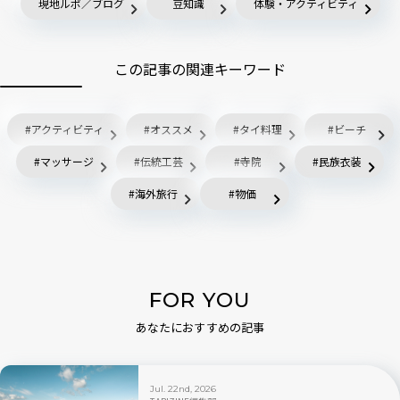
現地ルポ／ブログ
豆知識
体験・アクティビティ
この記事の関連キーワード
アクティビティ
オススメ
タイ料理
ビーチ
マッサージ
伝統工芸
寺院
民族衣装
海外旅行
物価
FOR YOU
あなたにおすすめの記事
Jul. 22nd, 2026