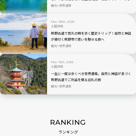
がスタート
観光
世界遺産
Mar. 28th, 2026
土田洋祐
熊野古道で悠久の時を歩く歴史トリップ！自然と神話
が根付く熊野市で思いを馳せる旅へ
観光
世界遺産
Mar. 15th, 2026
土田洋祐
一生に一度は歩くべき世界遺産。自然と神話が息づく
熊野古道でご利益を賜る巡礼の旅
観光
世界遺産
RANKING
ランキング