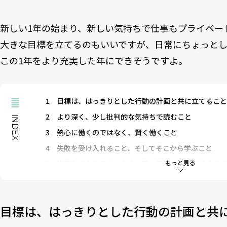
新しい1年の始まり、新しい気持ちで仕事もプライベー
大きな目標を立てるのもいいですが、日常にちょっと
この1年をより充実した年にできそうですよ。
1
目標は、はっきりとした行動の計画と共に立てること
2
より深く、少し批判的な気持ちで読むこと
INDEX
3
熱心に働くのではなく、賢く働くこと
4
失敗を受け入れること、そしてそこから学ぶこと
もっと見る
5
物事をこなすのではなく、常に新しいことを追求する
6
いつも準備をして、突然の変更にも対応できるように
目標は、はっきりとした行動の計画と共