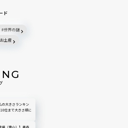
ード
世界の謎
お土産
ING
グ
仏の大きさランキン
ら10位まで大きさ順に
霊場（霊山）】青森