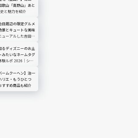
和歌山「高野山」あと
歴史と魅力を紹介
合目周辺の限定グルメ
絶景とキュートな美味
ニューアルした吉田ル
ノ茶屋」にも寄ってみ
知るディズニーのお土
トみたいなネームタグ
験ルポ 2026｜シ
3店舗で販売中
バームクーヘン】治一
ハリエ・もうひとつ
おすすめ商品も紹介