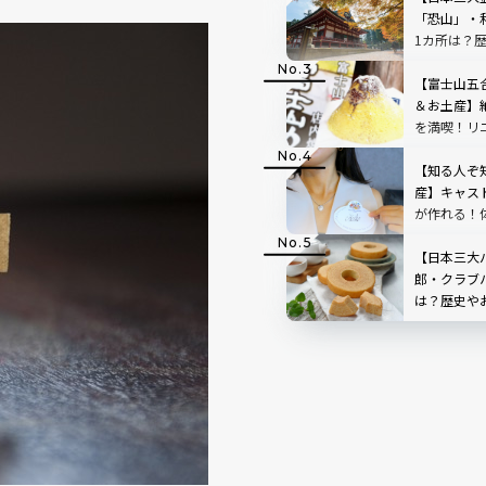
「恐山」・
1カ所は？
【富士山五
＆お土産】
を満喫！リ
ートの「中
た！
【知る人ぞ
産】キャス
が作れる！体
ー・ランド
【日本三大
郎・クラブ
は？歴史や