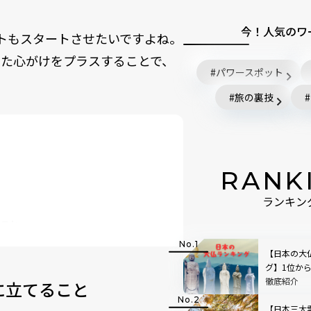
今！人気のワ
トもスタートさせたいですよね。
した心がけをプラスすることで、
パワースポット
旅の裏技
RANK
ランキン
こと
しておくこと
【日本の大
グ】1位か
徹底紹介
に立てること
【日本三大