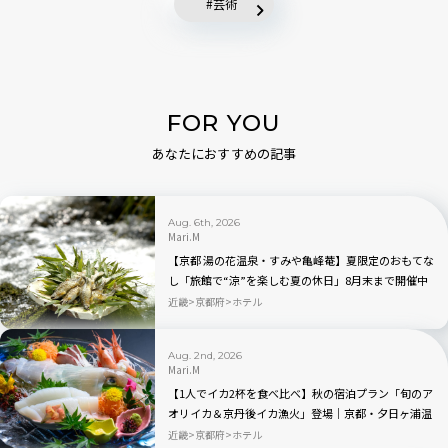
芸術
FOR YOU
あなたにおすすめの記事
Aug. 6th, 2026
Mari.M
【京都 湯の花温泉・すみや亀峰菴】夏限定のおもてな
し「旅館で“涼”を楽しむ夏の休日」8月末まで開催中
近畿
京都府
ホテル
Aug. 2nd, 2026
Mari.M
【1人でイカ2杯を食べ比べ】秋の宿泊プラン「旬のア
オリイカ＆京丹後イカ漁火」登場｜京都・夕日ヶ浦温
泉 海舟
近畿
京都府
ホテル