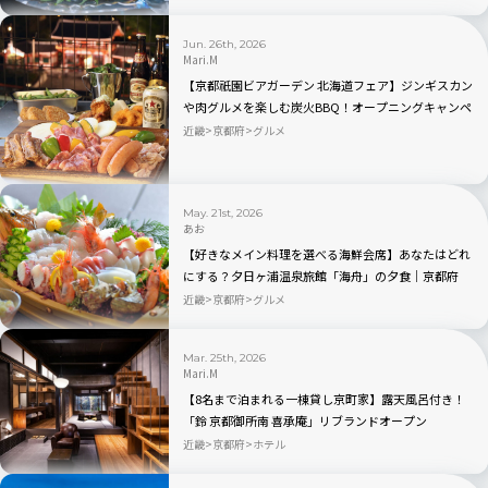
Jun. 26th, 2026
Mari.M
【京都祇園ビアガーデン 北海道フェア】ジンギスカン
や肉グルメを楽しむ炭火BBQ！オープニングキャンペ
ーンもあり
近畿
京都府
グルメ
May. 21st, 2026
あお
【好きなメイン料理を選べる海鮮会席】あなたはどれ
にする？夕日ヶ浦温泉旅館「海舟」の夕食｜京都府
近畿
京都府
グルメ
Mar. 25th, 2026
Mari.M
【8名まで泊まれる一棟貸し京町家】露天風呂付き！
「鈴 京都御所南 喜承庵」リブランドオープン
近畿
京都府
ホテル