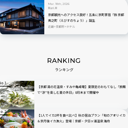
Mar. 18th, 2026
Mari.M
京都観光へのアクセス良好！五条に京町家宿「鈴 京都
夷之町（えびすのちょう）」誕生
近畿
京都府
ホテル
RANKING
ランキング
【京都 湯の花温泉・すみや亀峰菴】夏限定のおもてなし「旅館
で“涼”を楽しむ夏の休日」8月末まで開催中
【1人でイカ2杯を食べ比べ】秋の宿泊プラン「旬のアオリイカ
＆京丹後イカ漁火」登場｜京都・夕日ヶ浦温泉 海舟