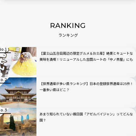
RANKING
ランキング
【富士山五合目周辺の限定グルメ＆お土産】絶景とキュートな
美味を満喫！リニューアルした吉田ルートの「中ノ茶屋」にも
寄ってみた！
【世界遺産が多い県ランキング】日本の登録世界遺産は25件！
一番多い県はどこ？
あまり知られていない親日国「アゼルバイジャン」ってどんな
国？