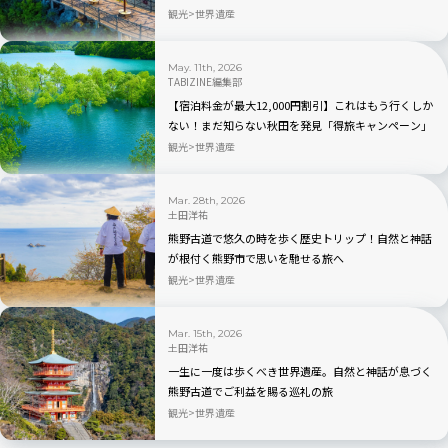
な夜｜中国
観光
世界遺産
May. 11th, 2026
TABIZINE編集部
【宿泊料金が最大12,000円割引】これはもう行くしか
ない！まだ知らない秋田を発見「得旅キャンペーン」
がスタート
観光
世界遺産
Mar. 28th, 2026
土田洋祐
熊野古道で悠久の時を歩く歴史トリップ！自然と神話
が根付く熊野市で思いを馳せる旅へ
観光
世界遺産
Mar. 15th, 2026
土田洋祐
一生に一度は歩くべき世界遺産。自然と神話が息づく
熊野古道でご利益を賜る巡礼の旅
観光
世界遺産