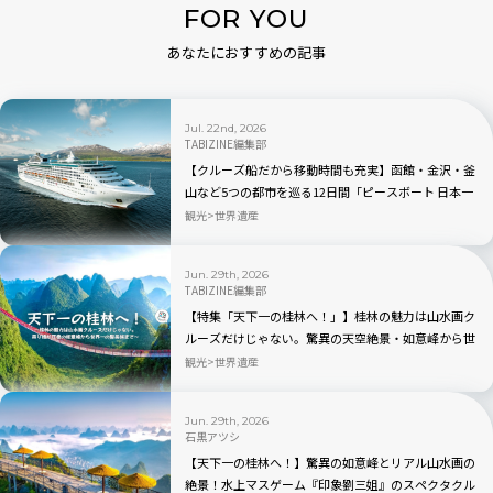
FOR YOU
あなたにおすすめの記事
Jul. 22nd, 2026
TABIZINE編集部
【クルーズ船だから移動時間も充実】函館・金沢・釜
山など5つの都市を巡る12日間「ピースボート 日本一
周クルーズ 2027年夏」
観光
世界遺産
Jun. 29th, 2026
TABIZINE編集部
【特集「天下一の桂林へ！」】桂林の魅力は山水画ク
ルーズだけじゃない。驚異の天空絶景・如意峰から世
界一の髪長族まで
観光
世界遺産
Jun. 29th, 2026
石黒アツシ
【天下一の桂林へ！】驚異の如意峰とリアル山水画の
絶景！水上マスゲーム『印象劉三姐』のスペクタクル