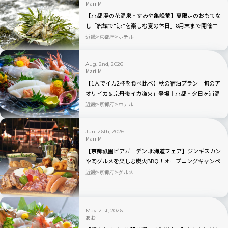
Mari.M
【京都 湯の花温泉・すみや亀峰菴】夏限定のおもてな
し「旅館で“涼”を楽しむ夏の休日」8月末まで開催中
近畿
京都府
ホテル
Aug. 2nd, 2026
Mari.M
【1人でイカ2杯を食べ比べ】秋の宿泊プラン「旬のア
オリイカ＆京丹後イカ漁火」登場｜京都・夕日ヶ浦温
泉 海舟
近畿
京都府
ホテル
Jun. 26th, 2026
Mari.M
【京都祇園ビアガーデン 北海道フェア】ジンギスカン
や肉グルメを楽しむ炭火BBQ！オープニングキャンペ
ーンもあり
近畿
京都府
グルメ
May. 21st, 2026
あお