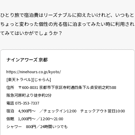
ひとり旅で宿泊費はリーズナブルに抑えたいけれど、いつもと
ちょっと変わった個性の光る宿に泊まってみたい時に利用され
てみてはいかがでしょうか？
ナインアワーズ 京都
https://ninehours.co.jp/kyoto/
[
楽天トラベル
][
じゃらん
]
住所 〒600-8031 京都市下京区寺町通四条下ル貞安前之町588
阪急河原町より徒歩約2分
電話 075-353-7337
宿泊 4,900円～ ／チェックイン12:00 チェックアウト翌日10:00
仮眠 1,000円～ ／12:00〜21:00
シャワー 800円／24時間いつでも