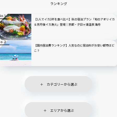
ランキング
【1人でイカ2杯を食べ比べ】秋の宿泊プラン「旬のアオリイカ
＆京丹後イカ漁火」登場｜京都・夕日ヶ浦温泉 海舟
【国内宿泊費ランキング】人気なのに宿泊料がお安い都市はど
こ？
カテゴリーから選ぶ
エリアから選ぶ