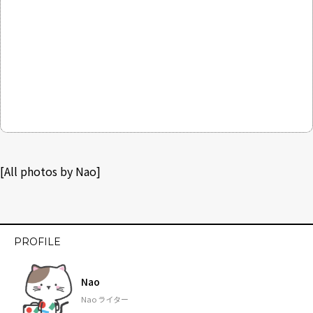
[All photos by Nao]
PROFILE
Nao
Nao ライター