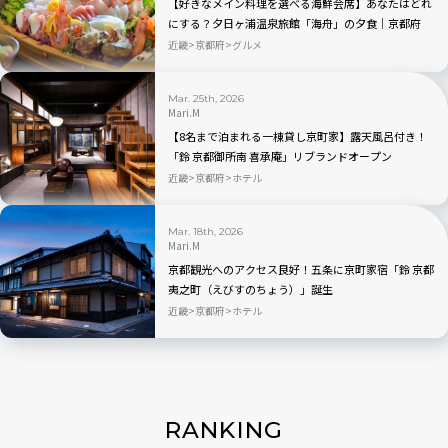
【好きなメイン料理を選べる海鮮会席】あなたはどれ
にする？夕日ヶ浦温泉旅館「海舟」の夕食｜京都府
近畿
京都府
グルメ
Mar. 25th, 2026
Mari.M
【8名まで泊まれる一棟貸し京町家】露天風呂付き！
「鈴 京都御所南 喜承庵」リブランドオープン
近畿
京都府
ホテル
Mar. 18th, 2026
Mari.M
京都観光へのアクセス良好！五条に京町家宿「鈴 京都
夷之町（えびすのちょう）」誕生
近畿
京都府
ホテル
RANKING