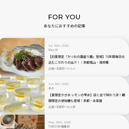
FOR YOU
あなたにおすすめの記事
Jul. 10th, 2026
Mari.M
【初夏限定「かつおの籠盛り膳」登場】75年間毎日仕
込むこだわりの出汁！｜京都嵐山・清修庵
近畿
京都府
グルメ
Jun. 6th, 2026
あお
【夏限定かき氷 レモンの雫氷】目と舌で味わう涼！期
間限定の琥珀糖も登場｜京都・永楽屋
近畿
京都府
お土産
May. 26th, 2026
TABIZINE編集部