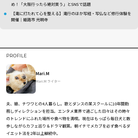
め！「大阪行ったら絶対買う」とSNSで話題
【滝に打たれて心を整える】滝行のほか写経・写仏など修行体験を
開催｜姫路市 光明寺
PROFILE
Mari.M
Mari.M ライター
夫、娘、チワワとの4人暮らし。歌とダンスの某スクールに10年間勤
務しディレクションを担当。エンタメ業界で過ごした日々はその時々
のトレンドにふれた場所や食べ物を満喫。現在はもっぱら毎日犬と散
歩しながらカフェ巡り＆ドラマ観賞。朝イチでメカブを必ず食べるダ
イエット法を2年以上継続中。