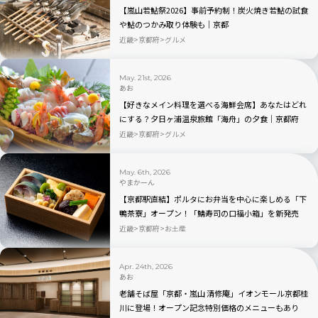
【嵐山若鮎祭2026】事前予約制！炭火焼き若鮎の試食
や鮎のつかみ取り体験も｜京都
近畿
京都府
グルメ
May. 21st, 2026
あお
【好きなメイン料理を選べる海鮮会席】あなたはどれ
にする？夕日ヶ浦温泉旅館「海舟」の夕食｜京都府
近畿
京都府
グルメ
May. 6th, 2026
やまかーん
【京都駅直結】ポルタにお弁当を中心に楽しめる「下
鴨茶寮」オープン！「鯖寿司の口福小箱」を新発売
近畿
京都府
お土産
Apr. 24th, 2026
あお
老舗そば屋「京都・嵐山 清修庵」イオンモール京都桂
川に登場！オープン記念特別価格のメニューもあり