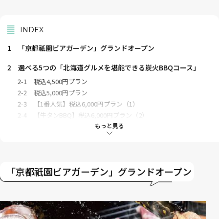
INDEX
1
「京都祇園ビアガーデン」グランドオープン
2
選べる5つの「北海道グルメを堪能できる炭火BBQコース」
2-1
税込4,500円プラン
2-2
税込5,000円プラン
2-3
【1番人気】税込6,000円プラン（1）
2-4
【牛タンBBQ】税込6,000円プラン（2）
もっと見る
2-5
税込7,500円プラン
3
ビールファン必見の飲み放題ドリンク
4
【期間限定】お得なオープニングキャンペーンも！
「京都祇園ビアガーデン」グランドオープン