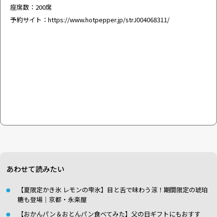
座席数：200席
予約サイト：
https://www.hotpepper.jp/strJ004068311/
あわせて読みたい
【夏限定かき氷 レモンの雫氷】目と舌で味わう涼！期間限定の琥珀
糖も登場｜京都・永楽屋
【おかんパン＆おとんパン食べてみた】父の日ギフトにもおすす