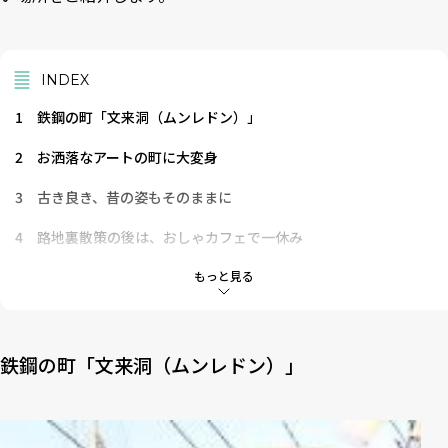
INDEX
1
鉄鋼の町「文来洞（ムンレドン）」
2
お洒落なアートの町に大変身
3
古き良き、昔の姿もそのままに
4
路地裏散策の後は、おしゃカフェで一休み
5
「文来洞」再生の立役者は、若き才能あふれるアーティストた
もっと見る
ち
鉄鋼の町「文来洞（ムンレドン）」