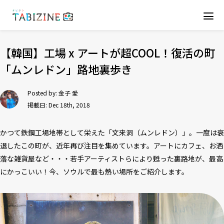
【韓国】工場 x アートが超COOL！復活の町
「ムンレドン」路地裏歩き
Posted by:
金子 愛
掲載日: Dec 18th, 2018
かつて鉄鋼工場地帯として栄えた「文来洞（ムンレドン）」。一度は衰
退したこの町が、近年再び注目を集めています。アートにカフェ、お洒
落な雑貨屋など・・・若手アーティストらにより甦った裏路地が、最高
にかっこいい！今、ソウルで最も熱い場所をご紹介します。