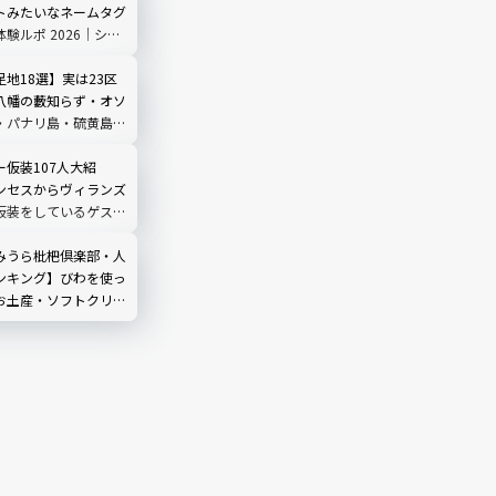
トみたいなネームタグ
験ルポ 2026｜シ
3店舗で販売中
地18選】実は23区
八幡の藪知らず・オソ
・パナリ島・硫黄島な
ンキングも
仮装107人大紹
ンセスからヴィランズ
仮装をしているゲスト
ました｜ハロウィン
みうら枇杷倶楽部・人
ンキング】びわを使っ
お土産・ソフトクリー
！｜千葉県南房総