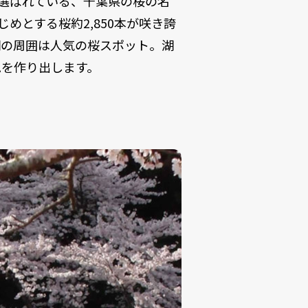
も選ばれている、千葉県の桜の名
めとする桜約2,850本が咲き誇
湖の周囲は人気の桜スポット。湖
色を作り出します。
」