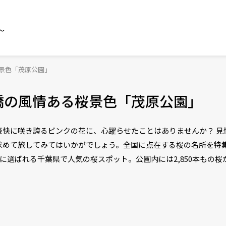
～
桜景色「茂原公園」
い橋の風情ある桜景色「茂原公園」
豪快に咲き誇るピンクの花に、心躍らせたことはありませんか？ 見
求めて旅してみてはいかがでしょう。全国に点在する桜の名所を特
に選ばれる千葉県で人気の桜スポット。公園内には2,850本もの