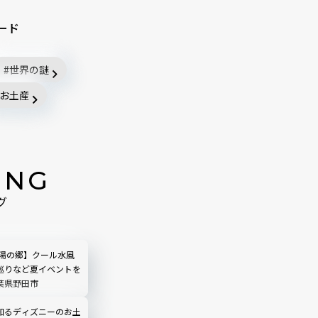
ード
世界の謎
お土産
ING
グ
 湯の郷】クール水風
巡りなど夏イベントを
葉県野田市
知るディズニーのお土