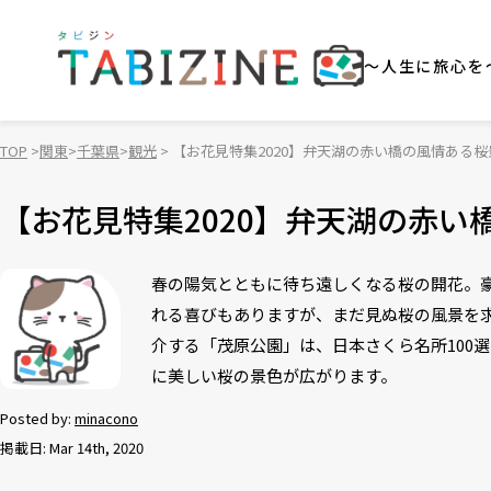
～人生に旅心を
TOP
関東
千葉県
観光
【お花見特集2020】弁天湖の赤い橋の風情ある
【お花見特集2020】弁天湖の赤
春の陽気とともに待ち遠しくなる桜の開花。
れる喜びもありますが、まだ見ぬ桜の風景を
介する「茂原公園」は、日本さくら名所100選
に美しい桜の景色が広がります。
Posted by:
minacono
掲載日: Mar 14th, 2020