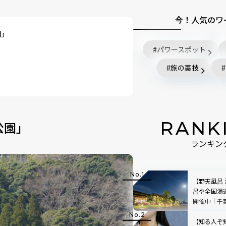
今！人気のワ
園」
パワースポット
旅の裏技
RANK
公園」
ランキン
【野天風呂
呂や全国湯
開催中｜千
【知る人ぞ