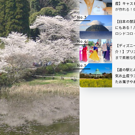
産】キャス
が作れる！体
ー・ランド
【日本の禁足
にもある！
ロシドコロ
ど注目度ラ
【ディズニー
介！】プリ
まで素敵な
に声をかけ
2025
【道の駅と
気お土産ラ
たお菓子や
ムが大充実