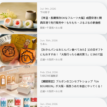
Jul. 9th, 2026
下村祥子
【常温・長期保存OKなフルーツ大福】成田空港と関
西空港で先行販売中！もちもち・ぷるぷるの新食感
「もちふる」
関東
千葉県
お土産
Jun. 15th, 2026
ちあん
【おかんパン＆おとんパン食べてみた】父の日ギフト
にもおすすめ！「大阪行ったら絶対買う」とSNSで話
題
近畿
大阪府
お土産
Feb. 23rd, 2026
TABIZINE編集部
【期間限定】ブルボンのコンセプトショップ「Un
BOURBON」が大阪・阪急うめだ本店にやってくる！
近畿
大阪府
お土産
Jan. 23rd, 2026