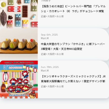
下村祥子
【阪急うめだ本店】ビーントゥバー専門店 「プレマル
シェ・カカオレート（R）ラボ」がチョコレート博覧
会2026に初出店！新作も先行販売
近畿
大阪府
お土産
Sep. 6th, 2025
Mari.M
中島大祥堂のモンブラン「かやぶき」に新フレーバー
3種登場！大阪・天王寺MIO店限定
近畿
大阪府
お土産
Jun. 19th, 2025
Mari.M
【サンリオキャラクターズ×ミャクミャクグッズ】JR
東海新大阪駅構内でしか買えない！限定デザインが新
登場
近畿
大阪府
お土産