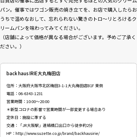
百貨店の催事に出店するとすぐ完売するほどの人気のクリーム
パン。催事ではワゴン販売の焼き立てを、お店で購入したらお
うちで温めなおして、忘れられない驚きのトロ～リとろけるク
リームパンを味わってみてください。
（店舗によって価格が異なる場合がございます。予めご了承く
ださい。）
back haus IRIE大丸梅田店
住所：大阪府大阪市北区梅田3-1-1大丸梅田店B1F 東側
電話：06-6343-1231
営業時間：10:00～20:00
＊新型コロナの影響で営業時間が一部変更する場合あり
定休日：施設に準ずる
交通：「JR大阪駅」連絡橋口出口から徒歩約2分
HP：
http://www.suzette.co.jp/brand/backhausirie/