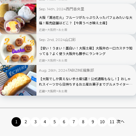
西門香央里
Sep. 14th, 2024
大阪「鴻池花火」フルーツがたっぷり入ったパフェみたいな大
福！販売店舗はどこ？【今買うべき映え土産】
近畿
大阪府
お土産
山口彩
Sep. 2nd, 2024
【安い！うまい！面白い！大阪土産】大阪弁の一口カステラ知
ってる？よく使う大阪弁も勝手にランキング
近畿
大阪府
お土産
TABIZINE編集部
Aug. 26th, 2024
【大阪でしか買えない手土産5選！公式通販もなし！】おしゃ
れスイーツから日持ちするお土産お菓子までグルメライターの
口コミレビュー付き
近畿
大阪府
お土産
1
2
3
4
5
6
7
8
9
10
11
次へ