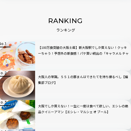
RANKING
ランキング
【100万食突破の大阪土産】新大阪駅でしか買えない！クッキ
ーちゃう！予想外の新食感！パケ買い続出の「キャラメル チャ
ウチャウ」
大阪人の常識。５５１の豚まんはできたてを持ち帰るべし【編
集部ブログ】
大阪でしか買えない！一生に一度は食べて欲しい、エシレの絶
品クイニーアマン【エシレ・マルシェ オ ブール】