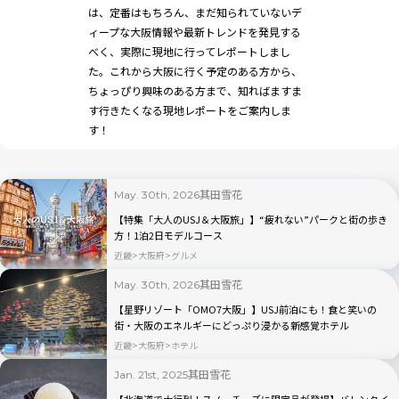
は、定番はもちろん、まだ知られていないデ
ィープな大阪情報や最新トレンドを発見する
べく、実際に現地に行ってレポートしまし
た。これから大阪に行く予定のある方から、
ちょっぴり興味のある方まで、知ればますま
す行きたくなる現地レポートをご案内しま
す！
其田雪花
May. 30th, 2026
【特集「大人のUSJ＆大阪旅」】“疲れない”パークと街の歩き
方！1泊2日モデルコース
近畿
大阪府
グルメ
其田雪花
May. 30th, 2026
【星野リゾート「OMO7大阪」】USJ前泊にも！食と笑いの
街・大阪のエネルギーにどっぷり浸かる新感覚ホテル
近畿
大阪府
ホテル
其田雪花
Jan. 21st, 2025
【北海道で大行列！スノーチーズに限定品が登場】バレンタイ