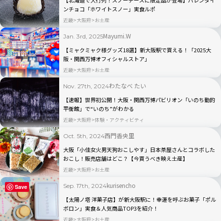
ンチョコ「ホワイトスノー」実食ルポ
近畿
大阪府
お土産
Mayumi.W
Jan. 3rd, 2025
【ミャクミャク様グッズ18選】新大阪駅で買える！「2025大
阪・関西万博オフィシャルストア」
近畿
大阪府
お土産
わたなべ たい
Nov. 27th, 2024
【速報】世界初公開！大阪・関西万博パビリオン「いのち動的
平衡館」で“いのち”がわかる
近畿
大阪府
体験・アクティビティ
西門香央里
Oct. 5th, 2024
大阪「小佳女火男天狗おこしやす」日本茶屋さんとコラボした
おこし！販売店舗はどこ？【今買うべき映え土産】
近畿
大阪府
お土産
kurisencho
Sep. 17th, 2024
Save
【太陽ノ塔 洋菓子店】が新大阪駅に！幸運を呼ぶお菓子「ポル
ボロン」実食＆人気商品TOP3を紹介！
近畿
大阪府
お土産