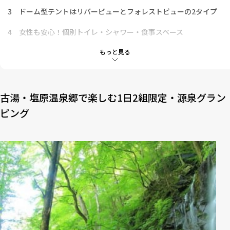
3
ドーム型テントはリバービューとフォレストビューの2タイプ
4
女性も安心！個別トイレ・シャワー・食事スペース
5
源泉かけ流しの温泉を楽しむ、希少な源泉グランピング
もっと見る
6
栃木の食を豪快に堪能できる、グランピングBBQ
7
新型コロナウイルスへの対応
古湯・塩原温泉郷で楽しむ1日2組限定・源泉グラン
ピング