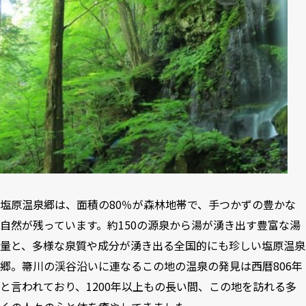
塩原温泉郷は、面積の80％が森林地帯で、手つかずの豊かな
自然が残っています。約150の源泉から湯が湧き出す豊富な湯
量と、多様な泉質や成分が湧き出る全国的にも珍しい塩原温泉
郷。箒川の渓谷沿いに連なるこの地の温泉の発見は西暦806年
と言われており、1200年以上もの長い間、この地を訪れる多