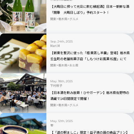
【大晦日に搾って元旦に飲む縁起酒】日本一新鮮な酒
「開華 大晦日しぼり」予約スタート！
関東
栃木県
グルメ
Sep. 24th, 2025
Mari.M
【新栗を贅沢に使った「極 栗蒸し羊羹」登場】栃木県
壬生町の老舗和菓子店「しもつけ彩風菓 松屋」にて
関東
栃木県
お土産
May. 18th, 2025
下村祥子
【日本酒を飲み放題！ひやガーデン】栃木県佐野市の
酒蔵で14日間限定で開催！
関東
栃木県
グルメ
May. 12th, 2025
零
【「道の駅ましこ」限定！益子焼の器の絶品プリン】