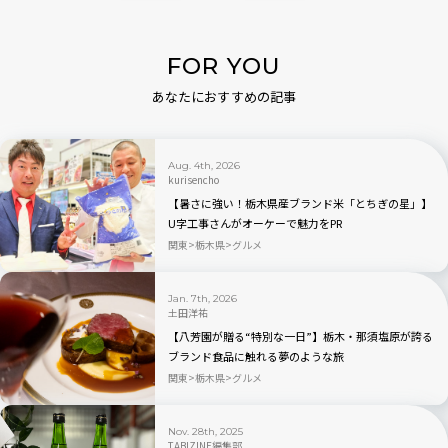
FOR YOU
あなたにおすすめの記事
Aug. 4th, 2026
kurisencho
【暑さに強い！栃木県産ブランド米「とちぎの星」】
U字工事さんがオーケーで魅力をPR
関東
栃木県
グルメ
Jan. 7th, 2026
土田洋祐
【八芳園が贈る“特別な一日”】栃木・那須塩原が誇る
ブランド食品に触れる夢のような旅
関東
栃木県
グルメ
Nov. 28th, 2025
TABIZINE編集部