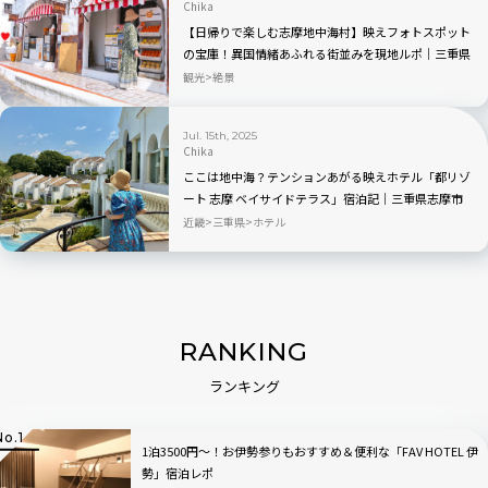
Chika
【日帰りで楽しむ志摩地中海村】映えフォトスポット
の宝庫！異国情緒あふれる街並みを現地ルポ｜三重県
志摩市
観光
絶景
Jul. 15th, 2025
Chika
ここは地中海？テンションあがる映えホテル「都リゾ
ート 志摩 ベイサイドテラス」宿泊記｜三重県志摩市
近畿
三重県
ホテル
RANKING
ランキング
1泊3500円〜！お伊勢参りもおすすめ＆便利な「FAV HOTEL 伊
勢」宿泊レポ