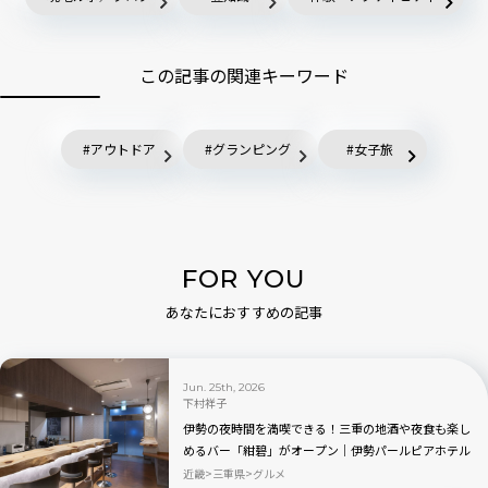
この記事の関連キーワード
アウトドア
グランピング
女子旅
FOR YOU
あなたにおすすめの記事
Jun. 25th, 2026
下村祥子
伊勢の夜時間を満喫できる！三重の地酒や夜食も楽し
めるバー「紺碧」がオープン｜伊勢パールピアホテル
近畿
三重県
グルメ