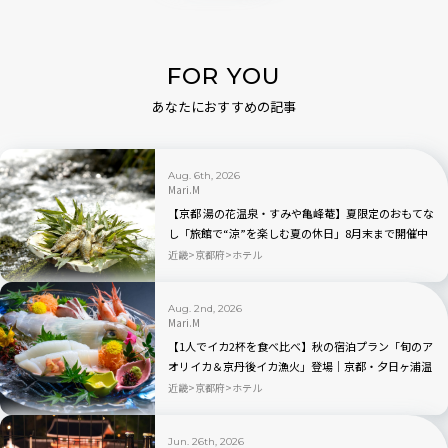
FOR YOU
あなたにおすすめの記事
Aug. 6th, 2026
Mari.M
【京都 湯の花温泉・すみや亀峰菴】夏限定のおもてな
し「旅館で“涼”を楽しむ夏の休日」8月末まで開催中
近畿
京都府
ホテル
Aug. 2nd, 2026
Mari.M
【1人でイカ2杯を食べ比べ】秋の宿泊プラン「旬のア
オリイカ＆京丹後イカ漁火」登場｜京都・夕日ヶ浦温
泉 海舟
近畿
京都府
ホテル
Jun. 26th, 2026