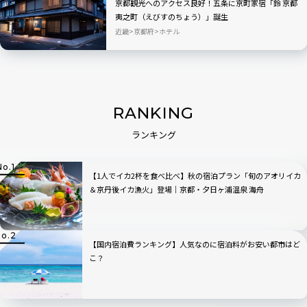
京都観光へのアクセス良好！五条に京町家宿「鈴 京都
夷之町（えびすのちょう）」誕生
近畿
京都府
ホテル
RANKING
ランキング
【1人でイカ2杯を食べ比べ】秋の宿泊プラン「旬のアオリイカ
＆京丹後イカ漁火」登場｜京都・夕日ヶ浦温泉 海舟
【国内宿泊費ランキング】人気なのに宿泊料がお安い都市はど
こ？