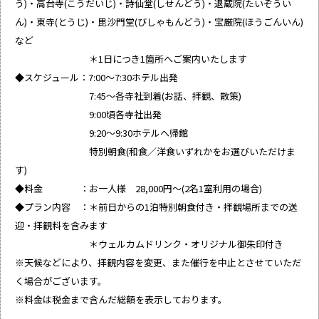
う)・高台寺(こうだいじ)・詩仙堂(しせんどう)・退蔵院(たいぞうい
ん)・東寺(とうじ)・毘沙門堂(びしゃもんどう)・宝厳院(ほうごんいん)
など
＊1日につき1箇所へご案内いたします
◆スケジュール：7:00～7:30ホテル出発
7:45～各寺社到着(お話、拝観、散策)
9:00頃各寺社出発
9:20～9:30ホテルへ帰館
特別朝食(和食／洋食いずれかをお選びいただけま
す)
◆料金 ：お一人様 28,000円～(2名1室利用の場合)
◆プラン内容 ：＊前日からの1泊特別朝食付き・拝観場所までの送
迎・拝観料を含みます
＊ウェルカムドリンク・オリジナル御朱印付き
※天候などにより、拝観内容を変更、また催行を中止とさせていただ
く場合がございます。
※料金は税金まで含んだ総額を表示しております。