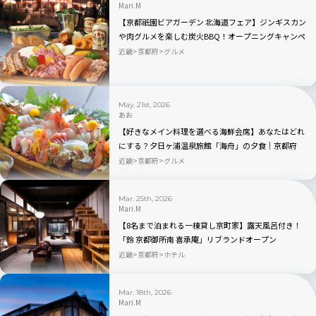
Mari.M
【京都祇園ビアガーデン 北海道フェア】ジンギスカン
や肉グルメを楽しむ炭火BBQ！オープニングキャンペ
ーンもあり
近畿
京都府
グルメ
May. 21st, 2026
あお
【好きなメイン料理を選べる海鮮会席】あなたはどれ
にする？夕日ヶ浦温泉旅館「海舟」の夕食｜京都府
近畿
京都府
グルメ
Mar. 25th, 2026
Mari.M
【8名まで泊まれる一棟貸し京町家】露天風呂付き！
「鈴 京都御所南 喜承庵」リブランドオープン
近畿
京都府
ホテル
Mar. 18th, 2026
Mari.M