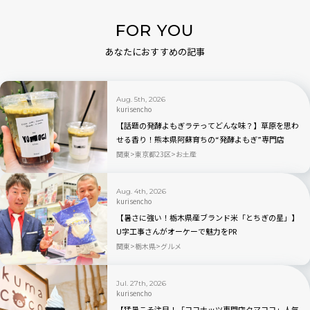
FOR YOU
あなたにおすすめの記事
Aug. 5th, 2026
kurisencho
【話題の発酵よもぎラテってどんな味？】草原を思わ
せる香り！熊本県阿蘇育ちの“発酵よもぎ”専門店
「BETWEEN by THE YOMOGI STAND」渋谷にオープ
関東
東京都23区
お土産
ン！人気TOP3も
Aug. 4th, 2026
kurisencho
【暑さに強い！栃木県産ブランド米「とちぎの星」】
U字工事さんがオーケーで魅力をPR
関東
栃木県
グルメ
Jul. 27th, 2026
kurisencho
【猛暑こそ注目！「ココナッツ専門店クマココ」人気