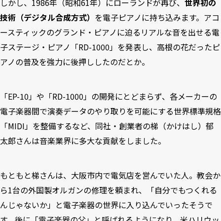
しかし、1986年（昭和61年）にローランドが再び、
世界初の
技術（デジタル合成方式）
を電子ピアノに持ち込みます。アコ
ースティックのグランド・ピアノに迫るリアルな音を出せる電
子ステージ・ピアノ「RD-1000」を発表し、高根の花だったピ
アノの普及を強力に後押ししたのだとか。
「EP-10」や「RD-1000」の開発にとどまらず、各メーカーの
電子楽器間で演奏データのやり取りを可能にする世界標準規格
「MIDI」を整備するなど、同社・創業者の梯（かけはし）郁
太郎さんは音楽業界に多大な貢献をしました。
もともと梯さんは、大阪市内で電気店を営んでいた人。教会か
ら1台の外国製オルガンの修理を頼まれ、「自分でもつくれる
んじゃないか」と電子楽器の世界に入り込んでいったそうで
す。後に「電子楽器の父」と呼ばれるようになり、米ハリウッ