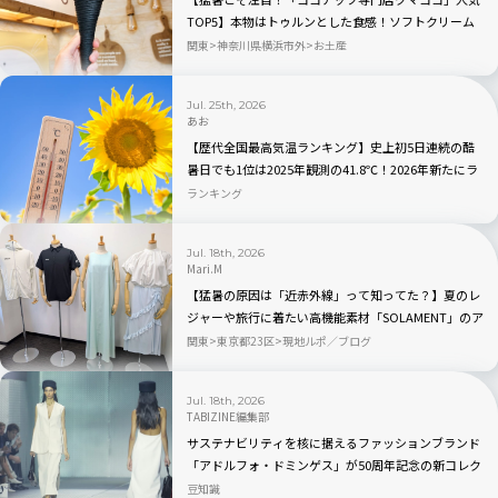
TOP5】本物はトゥルンとした食感！ソフトクリーム
やビールも人気｜川崎・ラ チッタデッラ
関東
神奈川県横浜市外
お土産
Jul. 25th, 2026
あお
【歴代全国最高気温ランキング】史上初5日連続の酷
暑日でも1位は2025年観測の41.8℃！2026年新たにラ
ンクインしたのはどこ？
ランキング
Jul. 18th, 2026
Mari.M
【猛暑の原因は「近赤外線」って知ってた？】夏のレ
ジャーや旅行に着たい高機能素材「SOLAMENT」のア
パレルが続々登場
関東
東京都23区
現地ルポ／ブログ
Jul. 18th, 2026
TABIZINE編集部
サステナビリティを核に据えるファッションブランド
「アドルフォ・ドミンゲス」が50周年記念の新コレク
ション「EL NÚMERO」を発表
豆知識