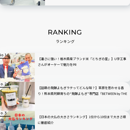
RANKING
ランキング
【暑さに強い！栃木県産ブランド米「とちぎの星」】U字工事
さんがオーケーで魅力をPR
【話題の発酵よもぎラテってどんな味？】草原を思わせる香
り！熊本県阿蘇育ちの“発酵よもぎ”専門店「BETWEEN by THE
YOMOGI STAND」渋谷にオープン！人気TOP3も
【日本の大仏の大きさランキング】1位から10位まで大きさ順
に徹底紹介