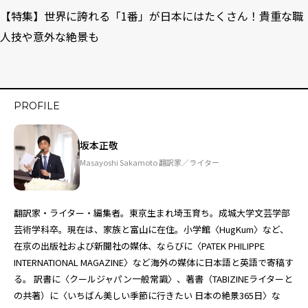
【特集】世界に誇れる「1番」が日本にはたくさん！貴重な職
人技や意外な絶景も
PROFILE
坂本正敬
Masayoshi Sakamoto 翻訳家／ライター
翻訳家・ライター・編集者。東京生まれ埼玉育ち。成城大学文芸学部
芸術学科卒。現在は、家族と富山に在住。小学館〈HugKum〉など、
在京の出版社および新聞社の媒体、ならびに〈PATEK PHILIPPE
INTERNATIONAL MAGAZINE〉など海外の媒体に日本語と英語で寄稿す
る。 訳書に〈クールジャパン一般常識〉、著書（TABIZINEライターと
の共著）に〈いちばん美しい季節に行きたい 日本の絶景365日〉な