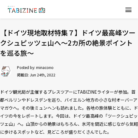
【ドイツ現地取材特集７】ドイツ最高峰ツー
クシュピッツェ山へ～2カ所の絶景ポイント
を巡る旅～
Posted by:
minacono
掲載日: Jun 24th, 2022
ドイツ観光局が主催するプレスツアーにTABIZINEライターが参加。首
都ベルリンやドレスデンを巡り、バイエルン地方の小さな村オーバーア
マガウへ。その後ミュンヘンも訪れました。各地の旅体験とともに、ド
イツの今をレポートします。今回は、ドイツ最高峰の「ツークシュピッ
ツェ山」へ。山頂からの絶景はもちろん、氷河を間近に感じながら気軽
に歩けるスポットなど、見どころが盛りだくさんでした。