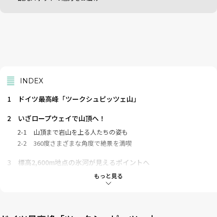
INDEX
1
ドイツ最高峰「ツークシュピッツェ山」
2
いざロープウェイで山頂へ！
2-1
山頂まで岩山を上る人たちの姿も
2-2
360度さまざまな角度で絶景を満喫
3
標高2,600m地点の氷河が見えるポイントへ
3-1
開放的な景色が広がる「ツークシュピッツェプラット」
もっと見る
3-2
絶景に囲まれてランチを
4
ロープウェイの山麓駅近くに佇む「アイプゼー湖」