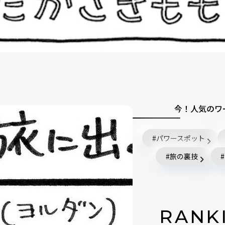
今！人気のワ
パワースポット
旅の裏技
RANK