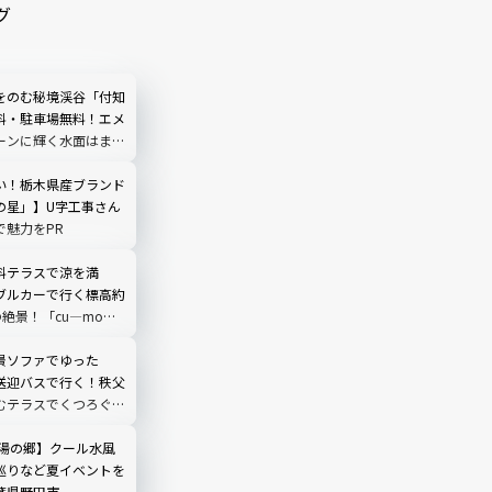
グ
をのむ秘境渓谷「付知
料・駐車場無料！エメ
ーンに輝く水面はまる
う｜岐阜県中津川市
い！栃木県産ブランド
の星」】U字工事さん
で魅力をPR
料テラスで涼を満
ブルカーで行く標高約
の絶景！「cu―mo箱
レビュー
景ソファでゆった
送迎バスで行く！秩父
むテラスでくつろぐ
O TERRACE」を現地
埼玉県
 湯の郷】クール水風
巡りなど夏イベントを
葉県野田市