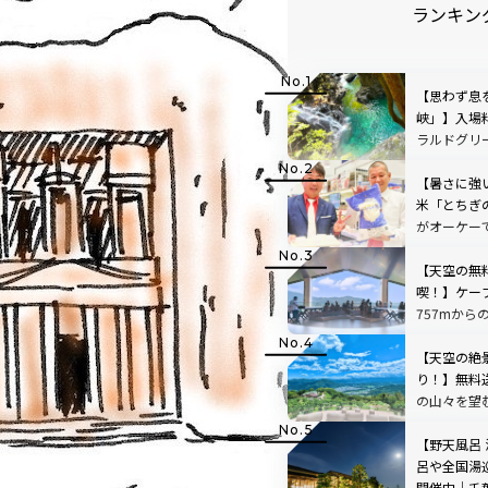
ランキン
【思わず息
峡」】入場
ラルドグリ
で絵画のよ
【暑さに強
米「とちぎ
がオーケー
【天空の無
喫！】ケー
757mから
根」を現地
【天空の絶
り！】無料
の山々を望
「SUSABIN
レビュー｜
【野天風呂
呂や全国湯
開催中｜千