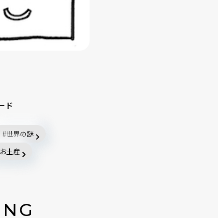
ード
世界の謎
お土産
ING