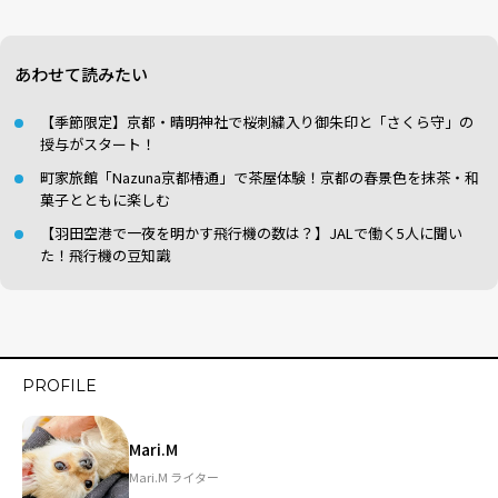
あわせて読みたい
【季節限定】京都・晴明神社で桜刺繍入り御朱印と「さくら守」の
授与がスタート！
町家旅館「Nazuna京都椿通」で茶屋体験！京都の春景色を抹茶・和
菓子とともに楽しむ
【羽田空港で一夜を明かす飛行機の数は？】JALで働く5人に聞い
た！飛行機の豆知識
PROFILE
Mari.M
Mari.M ライター