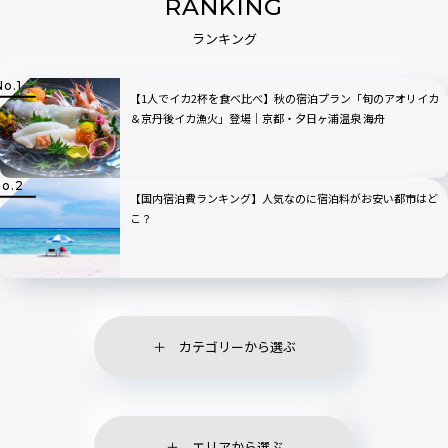
RANKING
ランキング
【1人でイカ2杯を食べ比べ】秋の宿泊プラン「旬のアオリイカ
＆京丹後イカ漁火」登場｜京都・夕日ヶ浦温泉 海舟
【国内宿泊費ランキング】人気なのに宿泊料がお安い都市はど
こ？
カテゴリーから選ぶ
エリアから選ぶ