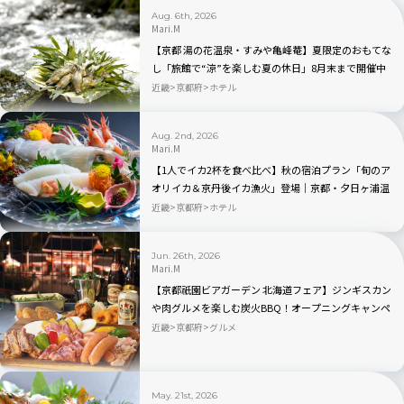
Aug. 6th, 2026
Mari.M
【京都 湯の花温泉・すみや亀峰菴】夏限定のおもてな
し「旅館で“涼”を楽しむ夏の休日」8月末まで開催中
近畿
京都府
ホテル
Aug. 2nd, 2026
Mari.M
【1人でイカ2杯を食べ比べ】秋の宿泊プラン「旬のア
オリイカ＆京丹後イカ漁火」登場｜京都・夕日ヶ浦温
泉 海舟
近畿
京都府
ホテル
Jun. 26th, 2026
Mari.M
【京都祇園ビアガーデン 北海道フェア】ジンギスカン
や肉グルメを楽しむ炭火BBQ！オープニングキャンペ
ーンもあり
近畿
京都府
グルメ
May. 21st, 2026