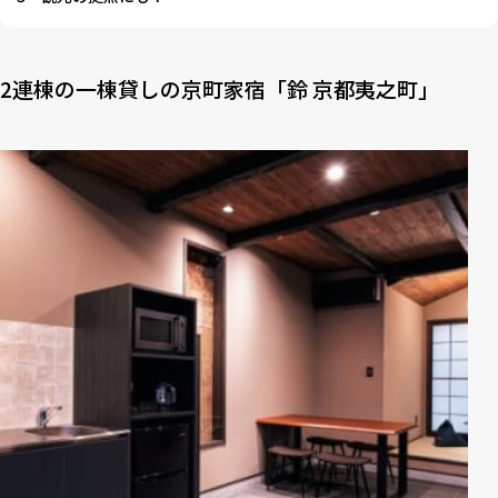
2連棟の一棟貸しの京町家宿「鈴 京都夷之町」