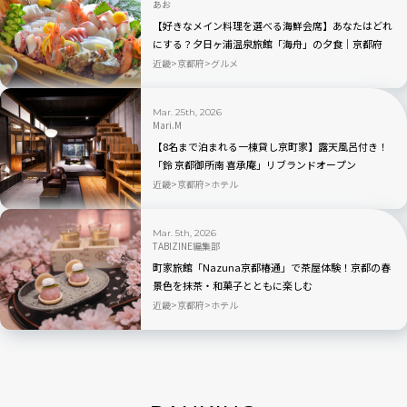
あお
【好きなメイン料理を選べる海鮮会席】あなたはどれ
にする？夕日ヶ浦温泉旅館「海舟」の夕食｜京都府
近畿
京都府
グルメ
Mar. 25th, 2026
Mari.M
【8名まで泊まれる一棟貸し京町家】露天風呂付き！
「鈴 京都御所南 喜承庵」リブランドオープン
近畿
京都府
ホテル
Mar. 5th, 2026
TABIZINE編集部
町家旅館「Nazuna京都椿通」で茶屋体験！京都の春
景色を抹茶・和菓子とともに楽しむ
近畿
京都府
ホテル