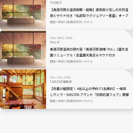
下村祥子
【奥湯河原の温泉旅館・結唯】源泉掛け流しの天然温
泉とサウナ付き「私邸型ラグジュアリー客室」オープ
ン
関東
神奈川県横浜市外
ホテル
Feb. 26th, 2026
Mari.M
奥湯河原温泉の隠れ宿「奥湯河原 結唯 -YUI-」3室を全
面リニューアル！全室露天風呂＆サウナ付き
関東
神奈川県横浜市外
ホテル
Dec. 21st, 2025
TABIZINE編集部
【先着20組限定！ 4名以上の予約で1名無料】一棟貸
しヴィラ・SHELTER.ブランド「初旅応援フェア」開催
関東
神奈川県横浜市外
ホテル