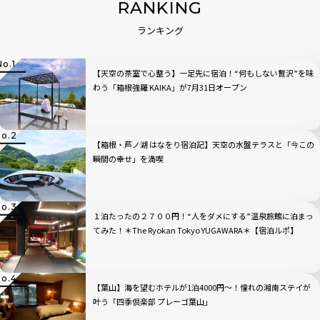
RANKING
ランキング
【天空の茶室で心整う】一足先に宿泊！“何もしない贅沢”を味
わう「箱根強羅 KAIKA」が7月31日オープン
【箱根・芦ノ湖 はなをり宿泊記】天空の水盤テラスと「今この
瞬間の幸せ」を満喫
１泊たったの２７００円！“人をダメにする”温泉旅館に泊まっ
てみた！＊The Ryokan Tokyo YUGAWARA＊【宿泊ルポ】
【葉山】海を望むホテルが1泊4000円～！憧れの湘南ステイが
叶う「四季倶楽部 プレーゴ葉山」