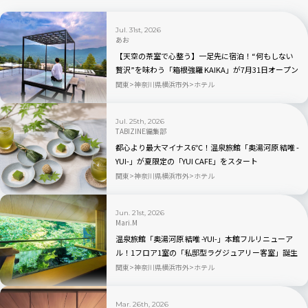
Jul. 31st, 2026
あお
【天空の茶室で心整う】一足先に宿泊！“何もしない
贅沢”を味わう「箱根強羅 KAIKA」が7月31日オープン
関東
神奈川県横浜市外
ホテル
Jul. 25th, 2026
TABIZINE編集部
都心より最大マイナス6℃！温泉旅館「奥湯河原 結唯 -
YUI-」が夏限定の「YUI CAFE」をスタート
関東
神奈川県横浜市外
ホテル
Jun. 21st, 2026
Mari.M
温泉旅館「奥湯河原 結唯 -YUI-」本館フルリニューア
ル！1フロア1室の「私邸型ラグジュアリー客室」誕生
関東
神奈川県横浜市外
ホテル
Mar. 26th, 2026