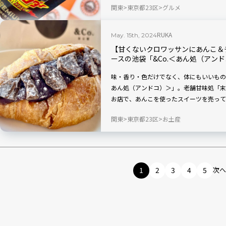
関東
東京都23区
グルメ
国のサンマルクカフェにて発売されます。
チョコの味わいやザクザク感を楽しめるチ
お先に実食ルポでお届け！
RUKA
May. 15th, 2024
【甘くないクロワッサンにあんこ＆
ースの池袋「&Co.＜あん処（アン
味・香り・色だけでなく、体にもいいもの
あん処（アンドコ）＞」。老舗甘味処「末
お店で、あんこを使ったスイーツを売って
サン。ぎっしりと入ったあんこは、素材を
関東
東京都23区
お土産
抜群です。また、バターやフルーツなどの
ショコラあんクロワッサンをご紹介。一度
ロワッサンの魅力を実食ルポでお届けしま
1
2
3
4
5
次へ