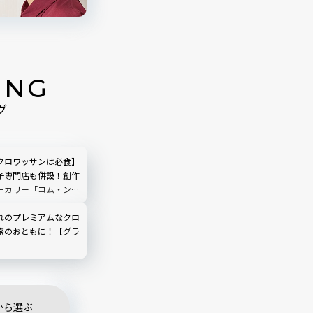
ING
グ
クロワッサンは必食】
子専門店も併設！創作
ーカリー「コム・ン
」｜麻布台ヒルズ マ
れのプレミアムなクロ
旅のおともに！【グラ
】
から選ぶ