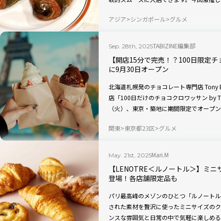
ルならではの商品でイートインはもちろん
アジア
シンガポール
グルメ
テルで食べるおやつとしてもおすすめです
めるコーヒーやスイーツなどを現地ルポし
TABIZINE編集部
Sep. 28th, 2025
【開店15分で完売！？100日限定
に9月30日オープン
北海道札幌発のチョコレート専門店 Tony
店「100日だけのチョコクロワッサン by To
（火）、東京・築地に期間限定でオープン
チョコレートを贅沢に使ったリッチな味わ
関東
東京都23区
グルメ
のスイーツ。都内で味わえるのは今だけで
Mari.M
May. 21st, 2025
【LENOTRE＜ルノートル＞】ミ
登場！各店舗限定品も
パリ最高峰のメゾンのひとつ「ルノートル
された素材を贅沢に使ったミニサイズのク
ンスな雰囲気と日常の中で気軽に楽しめる