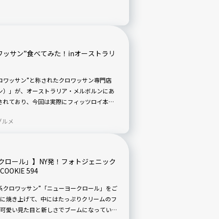
にパリの雰囲気を味わえる本日のお店。本記
話題のお店の映えクロワッサンについても実食
ワッサン”食べてみた！inオーストラリ
ロワッサン”と称されたクロワッサン専門店
クロワッサン）」が、オーストラリア・メルボルンにあ
されており、今回は実際にフィッツロイ本店
年6月1日時点）
グルメ
クロール」】NY発！フォトジェニック
OKIE 594
系クロワッサン”「ニューヨークロール」をご
に焼き上げて、中にはたっぷりクリームのフ
可愛い見た目と新しさでブームになっている