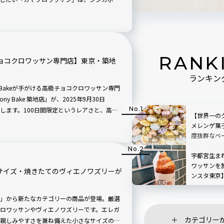
、テイクアウトでも購入OK。観光の合間やホ
。ほかにも、バシャコーヒーのカフェで楽し
ます！
RANK
チョコクロワッサン専門店】東京・築地
ランキン
 Bakeが手がける高級チョコクロワッサン専門
ny Bake 築地店」が、2025年9月30日
します。100日間限定というレアさと、高級
【世界一の
いで、オープン直後から完売が続出する話題
メレンゲ菓
す。
度抜群なベ
トウキョウ
ーケット
宇都宮生ま
ワッサンを
ニサイズ・焼きたてのヴィエノワズリーが
ンスタ東京
」から新たなカテゴリーの商品が登場。厳選
ロワッサンやヴィエノワズリーです。エレガ
カテゴリー
親しみやすさを兼ね備えた小さなサイズのお