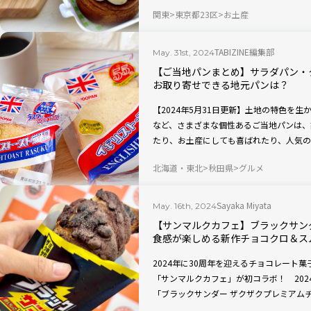
んです！ 今回はフラワーのデコレーションがS
関東
東京都23区
お土産
テイクアウト。実食ルポでご紹介します。
TABIZINE編集部
May. 31st, 2024
【ご当地パンまとめ】サラダパン・
お取り寄せできる地元パンは？
【2024年5月31日更新】土地の特色を
など、さまざまな個性あるご当地パンは、
たり、お土産にしても喜ばれたり、人気の
い世界』で取り上げられたり、ランキング
北海道・東北
秋田県
グルメ
TABIZINEでこれまで紹介したご当地
たり、お取り寄せできるものもありますよ
Sayaka Miyata
May. 16th, 2024
【サンマルクカフェ】ブラックサン
食感が楽しめる新作チョコクロ＆ス
2024年に30周年を迎えるチョコレート
「サンマルクカフェ」が初コラボ！ 202
「ブラックサンダー ザクザクプレミアム
チョコレートスムージー」、「ブラックサ