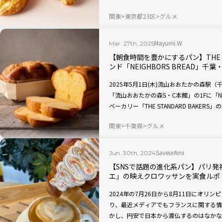
やつは、各店舗で毎日焼き上げられており
関東
東京都23区
グルメ
Mayumi.W
Mar. 27th, 2025
【朝食時間を豊かにするパン】THE S
ンド「NEIGHBORS BREAD」
2025年5月1日(木)流山おおたかの森
「流山おおたかの森S・C本館」の1Fに「NEI
ベーカリー「THE STANDARD BAKER
BREAD」は、地域の人に寄り添うこと
関東
千葉県
グルメ
ます。
SaveurAmi
Jun. 30th, 2024
【SNSで話題の進化系パン】パリ発
エ」の映えクロワッサンを実食ルポ
2024年の7月26日から8月11日にオリ
り、最近メディアでもフランスに関する情
かし、円安で日本から渡仏するのはなかな