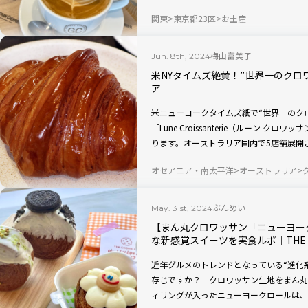
の方々にお伝えしたいのが飛行機に乗らず
関東
東京都23区
お土産
事ではお店の雰囲気に加え、現在SNSで
ルポでお伝えいたします。
梅山富美子
Jun. 8th, 2024
米NYタイムズ絶賛！”世界一のクロ
ア
米ニューヨークタイムズ紙で“世界一のク
「Lune Croissanterie（ルーン 
ります。オーストラリア国内で5店舗展開
を訪ねた様子をレポートします！（2024
オセアニア・南太平洋
オーストラリア
ぶんめい
May. 31st, 2024
【まん丸クロワッサン「ニューヨー
な新感覚スイーツを実食ルポ｜THE CO
近年グルメのトレンドとなっている“進化
存じですか？ クロワッサン生地をまん丸
ィリングが入ったニューヨークロールは、