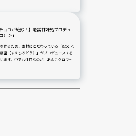
「ブラックサンダー」らしい、ずっしり濃厚
ョコレート好き必見のメニュー3種を、一足
チョコが絶妙！】老舗甘味処プロデュ
ドコ）＞」
を作るため、素材にこだわっている「&Co.＜
廣堂（すえひろどう）」がプロデュースする
います。中でも注目なのが、あんこクロワッ
活かした優しい味で、クロワッサンとの相性
トッピングもあります。その中から今回は、
にさまざまな味を楽しめる、ショコラあんク
す。