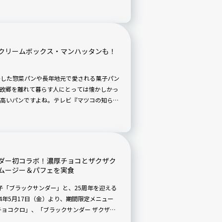
NSで大人気の「THE COOKIE 594」で
クリームボックス・マンハッタンも！
生かした惣菜パンや長年地元で愛される菓子パン
故郷を離れて暮らす人にとっては懐かしかっ
高いパンですよね。テレビ『マツコの知らな
が話題になったりもしています。そこで、
パンをまとめました。アンテナショップで購入でき
。
ダー初コラボ！濃厚チョコとザクザク
ムージー＆パフェを実食
菓子「ブラックサンダー」と、25周年を迎える
4年5月17日（金）より、期間限定メニュー
チョコクロ」、「ブラックサンダー ザクザク
ンダー イナズマチョコレートパフェ」が、全