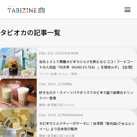
タピオカの記事一覧
Yui Imai
Feb. 3rd, 2020
台北１０１で黒糖タピオカミルクを飲むならココ！フードコー
トの人気店「功夫茶（KUNG FU TEA）」を現地ルポ」【台湾】
アジア
台湾
グルメ／夜市
Mia
Dec. 29th, 2019
好きなだけ！スイーツパラダイスでタピオカ盛り放題のドリン
クバー登場
関東
東京都23区
グルメ
minacono
Dec. 23rd, 2019
タピオカミルクティーがケーキに！台湾発「郭元益(グォユェン
イー)」より日本先行販売
関東
東京都23区
お土産