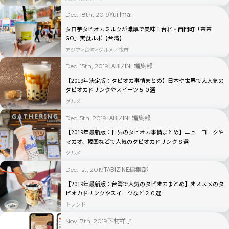
Yui Imai
Dec. 18th, 2019
タロ芋タピオカミルクが濃厚で美味！台北・西門町「茶茶
GO」実食ルポ【台湾】
アジア
台湾
グルメ／夜市
TABIZINE編集部
Dec. 15th, 2019
【2019年決定版：タピオカ事情まとめ】日本や世界で大人気の
タピオカドリンクやスイーツ５０選
グルメ
TABIZINE編集部
Dec. 5th, 2019
【2019年最新版：世界のタピオカ事情まとめ】ニューヨークや
マカオ、韓国などで人気のタピオカドリンク８選
グルメ
TABIZINE編集部
Dec. 1st, 2019
【2019年最新版：台湾で人気のタピオカまとめ】オススメのタ
ピオカドリンクやスイーツなど２０選
トレンド
下村祥子
Nov. 7th, 2019