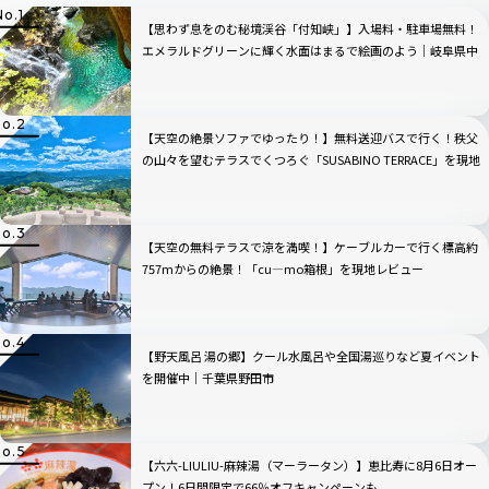
【思わず息をのむ秘境渓谷「付知峡」】入場料・駐車場無料！
エメラルドグリーンに輝く水面はまるで絵画のよう｜岐阜県中
津川市
【天空の絶景ソファでゆったり！】無料送迎バスで行く！秩父
の山々を望むテラスでくつろぐ「SUSABINO TERRACE」を現地
レビュー｜埼玉県
【天空の無料テラスで涼を満喫！】ケーブルカーで行く標高約
757mからの絶景！「cu―mo箱根」を現地レビュー
【野天風呂 湯の郷】クール水風呂や全国湯巡りなど夏イベント
を開催中｜千葉県野田市
【六六-LIULIU-麻辣湯（マーラータン）】恵比寿に8月6日オー
プン！6日間限定で66％オフキャンペーンも