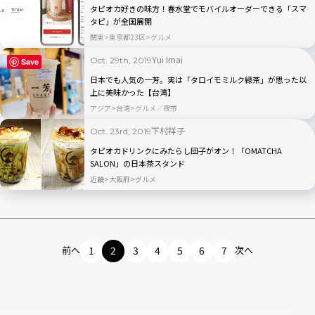
タピオカ好きの味方！春水堂でモバイルオーダーできる「スマ
タピ」が全国展開
関東
東京都23区
グルメ
Yui Imai
Oct. 29th, 2019
Save
日本でも人気の一芳。実は「タロイモミルク緑茶」が思った以
上に美味かった【台湾】
アジア
台湾
グルメ／夜市
下村祥子
Oct. 23rd, 2019
タピオカドリンクにみたらし団子がオン！「OMATCHA
SALON」の日本茶スタンド
近畿
大阪府
グルメ
前へ
1
2
3
4
5
6
7
次へ