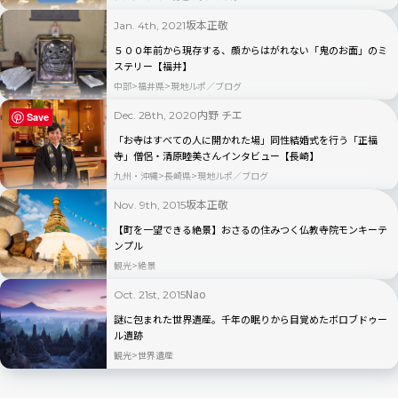
坂本正敬
Jan. 4th, 2021
５００年前から現存する、顔からはがれない「鬼のお面」のミ
ステリー【福井】
中部
福井県
現地ルポ／ブログ
内野 チエ
Dec. 28th, 2020
Save
「お寺はすべての人に開かれた場」同性結婚式を行う「正福
寺」僧侶・清原睦美さんインタビュー【長崎】
九州・沖縄
長崎県
現地ルポ／ブログ
坂本正敬
Nov. 9th, 2015
【町を一望できる絶景】おさるの住みつく仏教寺院モンキーテ
ンプル
観光
絶景
Nao
Oct. 21st, 2015
謎に包まれた世界遺産。千年の眠りから目覚めたボロブドゥー
ル遺跡
観光
世界遺産