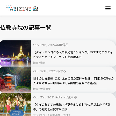
仏教寺院の記事一覧
其田雪花
Sep. 12th, 2024
【タイ・バンコクの人気観光地ランキング】おすすめアクティ
ビティやナイトマーケットを現地ルポ！
観光
絶景
あやみ
Oct. 26th, 2023
日本の世界遺産【12】太古の自然崇拝が起源、年間1500万もの
人々が訪れる和歌山県「紀伊山地の霊場と参詣道」
観光
世界遺産
TABIZINE編集部
Oct. 31st, 2021
【タイのおすすめ旅先・地獄寺まとめ】70カ所以上の「地獄
寺」の魅力を研究家が伝授
アジア
タイ
現地ルポ／ブログ