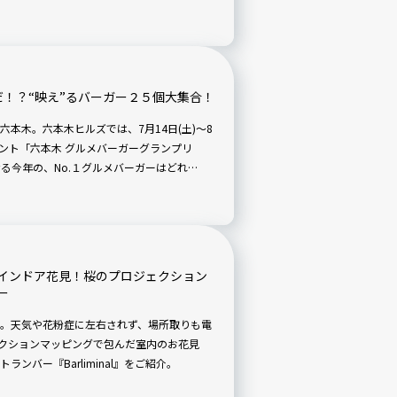
だ！？“映え”るバーガー２５個大集合！
本木。六本木ヒルズでは、7月14日(土)〜8
ベント「六本木 グルメバーガーグランプリ
なる今年の、No.１グルメバーガーはどれ
インドア花見！桜のプロジェクション
ー
。天気や花粉症に左右されず、場所取りも電
ェクションマッピングで包んだ室内のお花見
ンバー『Barliminal』をご紹介。