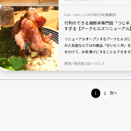
TABIZINE編集部
Mar. 26th, 2018
行列のできる海鮮丼専門店「つじ半
すぎる【アークヒルズリニューアル
リニューアルオープンするアークヒルズに
の人気店ならではの絶品「ぜいたく丼」を
をかけて、お茶漬けにすることもできます
関東
東京都23区
グルメ
1
2
次へ