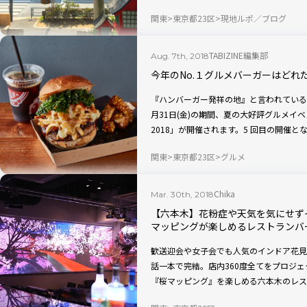
よ。
関東
東京都23区
現地ルポ／ブログ
TABIZINE編集部
Aug. 7th, 2018
今年のNo.１グルメバーガーはどれ
『ハンバーガー発祥の地』と言われている六
月31日(金)の期間、夏の大好評グルメイ
2018」が開催されます。5 回目の開催と
だ！？
関東
東京都23区
グルメ
Chika
Mar. 30th, 2018
【六本木】花粉症や天気を気にせず
マッピングが楽しめるレストランバ
歓送迎会や女子会でも人気のインドア花見
話一本で完結。店内360度全てをプロジ
『桜マッピング』を楽しめる六本木のレストラ