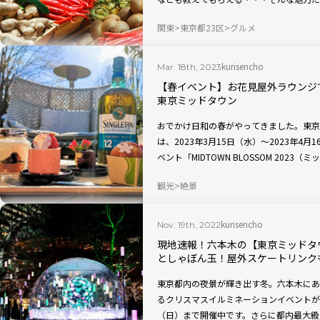
す。※2014年6月12日に掲載された記
関東
東京都23区
グルメ
kurisencho
Mar. 18th, 2023
【春イベント】お花見屋外ラウンジ
東京ミッドタウン
おでかけ日和の春がやってきました。東京
は、2023年3月15日（水）～2023年
ベント「MIDTOWN BLOSSOM 202
ラウンジで5つ星ホテル監修メニューを味
観光
絶景
月中旬頃まで優雅な春散歩を楽しめます！
kurisencho
Nov. 19th, 2022
現地速報！六本木の【東京ミッドタウ
としゃぼん玉！屋外スケートリンク
東京都内の夜景が輝き出す冬。六本木にあ
るクリスマスイルミネーションイベントが202
（日）まで開催中です。さらに都内最大級の