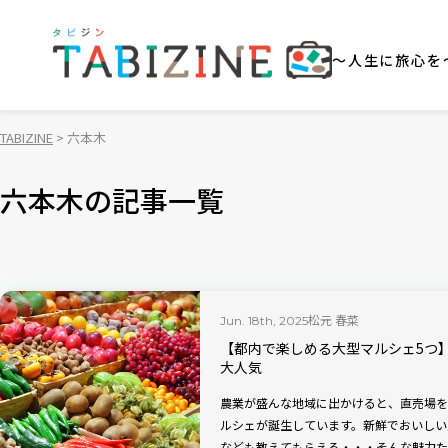
～人生に旅心を
TABIZINE
六本木
六本木の記事一覧
松元 春菜
Jun. 18th, 2025
【都内で楽しめる大型マルシェ5つ
大人気
農業が盛んな地域に出かけると、直売場を
ルシェが誕生しています。新鮮でおいしい
なども教えてもらえる・・・そんな魅力た