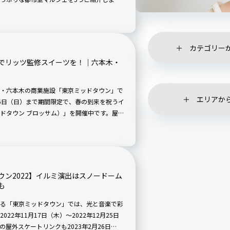
事に加筆修正し再掲載しております。
カテゴリー
でリッツ監修スイーツを！｜六本木・
・六本木の商業施設「東京ミッドタウン」で
エリアか
4月16日（日）まで期間限定で、春の到来を祝うイ
3（ミッドタウン ブロッサム）」を開催中です。屋外
わうことができ、館内アートを鑑賞しつつ、4
ン2022】イルミ演出はスノードーム
も
る「東京ミッドタウン」では、光と音楽で彩
2年11月17日（木）～2022年12月25日
屋外スケートリンクも2023年2月26日