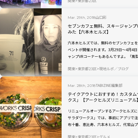
関東
東京都23区
山口彩
Mar. 29th, 2018
セブンカフェ無料、スキージャンプ
みた【六本木ヒルズ】
六本木ヒルズでは、無料のセブンカフェを
ベントが開催されます。3月29日〜4月4
ャンプVRコーナーもあるんですよ。「髙
関東
東京都23区
現地ルポ／ブログ
TABIZINE編集部
Mar. 28th, 2018
テイクアウトにおすすめ！カスタム
クス」【アークヒルズリニューアル
リニューアルオープンするアークヒルズに
サラダワークス」では、事前にアプリで注
布十番、恵比寿、六本木ヒルズ、代官山プ
関東
東京都23区
グルメ