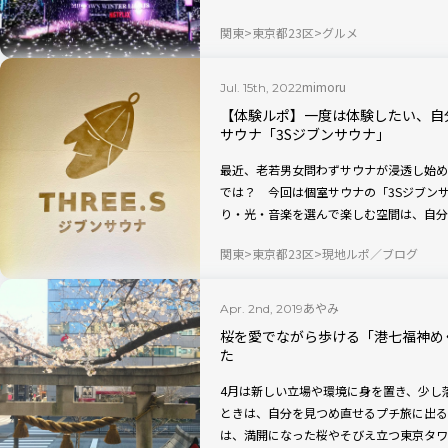
（日）まで登場しています。大人も子ども
関東
東京都23区
グルメ
験してきました！
mimoru
Jul. 15th, 2022
【体験ルポ】一度は体験したい、自
サウナ「3Sジブンサウナ」
最近、老若男女問わずサウナが浸透し始め
では？ 今回は個室サウナの「3Sジブン
り・光・音楽を選んで楽しむ空間は、自分
し！ 実体験の感想を交えて紹介していき
関東
東京都23区
現地ルポ／ブログ
あやみ
Apr. 2nd, 2019
桜を愛でながら歩ける「港七福神め
た
4月は新しい立場や環境に身を置き、少し
ときは、自分を見つめ直せるプチ旅に出る
は、満開になった桜やそびえ立つ東京タワ