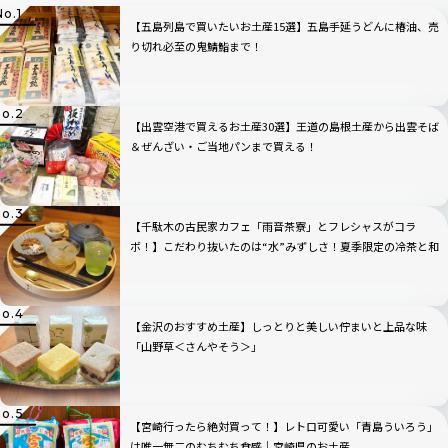
【五島列島で買いたいお土産15選】五島手延うどんに椿油、売
り切れ必至の鬼鯖鮨まで！
【出雲空港で買えるお土産30選】王道の島根土産から出雲そば
＆ぜんざい・ご当地パンまで買える！
【千駄木の古民家カフェ「雨音茶寮」とフレシャスがコラ
ボ！】こだわり抜いたのは“水”みずしさ！夏季限定の冷茶と和
菓子が登場
【金沢のおすすめ土産】しっとりと美しい佇まいと上品な味
「山野草＜さんやそう＞」
【宮崎行ったら絶対買って！】レトロ可愛い「青島ういろう」
は唯一無二のむちむち食感｜宮崎県のお土産