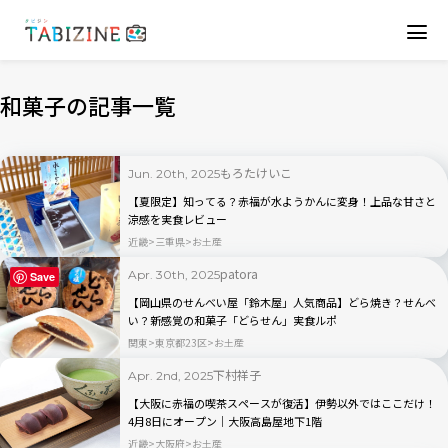
和菓子の記事一覧
もろたけいこ
Jun. 20th, 2025
【夏限定】知ってる？赤福が水ようかんに変身！上品な甘さと
涼感を実食レビュー
近畿
三重県
お土産
patora
Apr. 30th, 2025
Save
【岡山県のせんべい屋「鈴木屋」人気商品】どら焼き？せんべ
い？新感覚の和菓子「どらせん」実食ルポ
関東
東京都23区
お土産
下村祥子
Apr. 2nd, 2025
【大阪に赤福の喫茶スペースが復活】伊勢以外ではここだけ！
4月8日にオープン｜大阪高島屋地下1階
近畿
大阪府
お土産