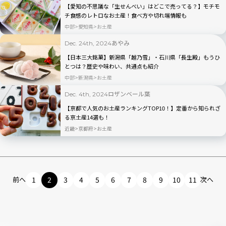
【愛知の不思議な「生せんべい」はどこで売ってる？】モチモ
チ食感のレトロなお土産！食べ方や切れ端情報も
中部
愛知県
お土産
あやみ
Dec. 24th, 2024
【日本三大銘菓】新潟県「越乃雪」・石川県「長生殿」もうひ
とつは？歴史や味わい、共通点も紹介
中部
新潟県
お土産
ロザンベール葉
Dec. 4th, 2024
【京都で人気のお土産ランキングTOP10！】定番から知られざ
る京土産14選も！
近畿
京都府
お土産
前へ
1
2
3
4
5
6
7
8
9
10
11
次へ