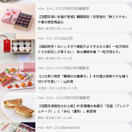
TABIZINE編集部
Mar. 19th, 2025
【羽田空港に赤福が登場】期間限定！初登場の「餅どらやき」
や春の限定商品も
関東
東京都23区
お土産
山口彩
Mar. 9th, 2025
【毎回完売！おいしすぎて縁起がよすぎるお土産】一粒万倍日
とその前日しか買えない、榮太樓總本鋪「一粒万倍もち」
関東
東京都23区
お土産
TABIZINE編集部
Feb. 23rd, 2025
【ひな祭り限定「鶴岡のお雛菓子」】木村屋の色鮮やかな練り
切りが可愛い！｜山形県
北海道・東北
山形県
お土産
TABIZINE編集部
Feb. 20th, 2025
【羽田空港限定のお土産】叶 匠壽庵の和菓子「羽雲（プレミア
ムチーズ）」と「あも（濃茶）」新登場
関東
東京都23区
お土産
kurisencho
Feb. 16th, 2025