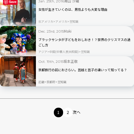
青山 沙羅
Jan. 25th, 2016
Save
女性が生きていくのは、男性よりも大変な理由
北アメリカ
アメリカ
豆知識
Maki
Dec. 23rd, 2015
ブラックサンタが子どもをおしおき！？世界のクリスマスの過
ごし方
アジア
中国(中華人民共和国)
豆知識
坂本正敬
Oct. 19th, 2015
京都旅行の前におさらい。芸妓と芸子の違いって知ってる？
近畿
京都府
豆知識
1
2
次へ