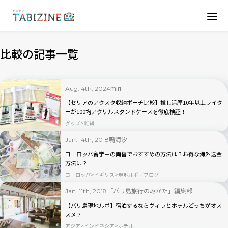
比較の記事一覧
miri
Aug. 4th, 2024
【セリアのアクスタ収納ポーチ比較】推し活歴10年以上ライタ
ーが100均アクリルスタンドケースを徹底検証！
グッズ
雑貨
鳴海汐
Jan. 14th, 2018
ヨーロッパ留学中の両替でおすすめの方法は？お得な海外送金
方法は？
ヨーロッパ
イギリス
現地ルポ／ブログ
「バリ島旅行のみかた」編集部
Jan. 11th, 2018
【バリ島現地ルポ】宿泊するならヴィラとホテルどっちがオス
スメ？
アジア
インドネシア
ホテル