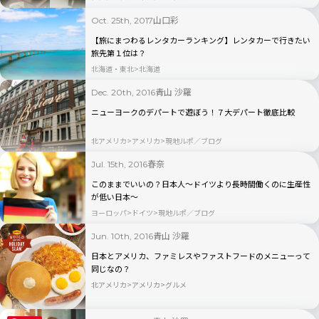
山口彩
Oct. 25th, 2017
【旅にまつわるレンタカーランキング】レンタカーで行きたい
旅先第１位は？
北海道・東北
北海道
青山 沙羅
Dec. 20th, 2016
ニューヨークのデパートで遊ぼう！７大デパート徹底比較
北アメリカ
アメリカ
現地ルポ／ブログ
春奈
Jul. 15th, 2016
このままでいいの？日本人〜ドイツより長時間働くのに生産性
が低い日本〜
ヨーロッパ
ドイツ
現地ルポ／ブログ
青山 沙羅
Jun. 10th, 2016
日本とアメリカ、ファミレスやファストフードのメニューって
同じなの？
北アメリカ
アメリカ
グルメ