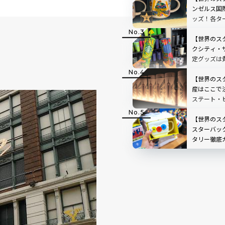
ンゼルス国
ッズ！各タ
報も
【世界のス
クシティ・
定グッズは
【世界のス
産はここで
ステート・
スグッズ完全
新
【世界のス
スターバック
タリー徹底
バー体験・