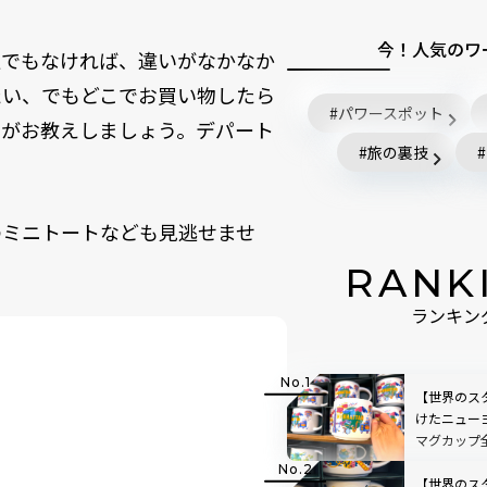
今！人気のワ
通でもなければ、違いがなかなか
たい、でもどこでお買い物したら
パワースポット
者がお教えしましょう。デパート
旅の裏技
のミニトートなども見逃せませ
RANK
ランキン
【世界のスタ
けたニュー
マグカップ
限定マグカ
ガイド
【世界のス