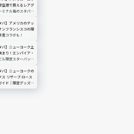
際空港で買えるレアグ
ーミナル毎のスタバ情
タバ】アメリカのテッ
サンフランシスコの限
貴重コラボも！
タバ】ニューヨーク土
決まり！エンパイア・
ビル限定スターバック
ガイド｜2026年最
タバ】ニューヨークの
ス リザーブ ロース
ガイド｜限定グッズ・
見どころを完全解説