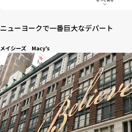
5
お金持ちになりたくなる、高級デパート
6
スノッブなファッション業界人、モデルに人気
7
もはや美術館の域。王族、セレブの御用達
ニューヨークで一番巨大なデパート
8
日本のデパートとの違い
メイシーズ Macy’s