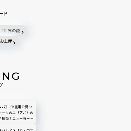
ード
世界の謎
お土産
ING
グ
バ】JFK空港で見つ
ヨークのエリアごとの
全種類！ニューヨーク
ップ＆タンブラー完全
タバ】アメリカ・ロサ