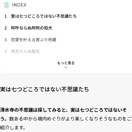
INDEX
1
実は七つどころではない不思議たち
2
阿吽ならぬ阿阿の狛犬
3
恋愛を叶える首ふり地蔵
4
鬼瓦ならぬ龍瓦
5
六本足の鐘楼
もっと見る
6
巨大な仏足石
7
隠れフクロウの手水鉢
実は七つどころではない不思議たち
8
清水の舞台
清水寺の不思議は探してみると、実は七つどころではないそ
う。
数ある中から境内めぐりがより楽しくなりそうなものをご
紹介します。