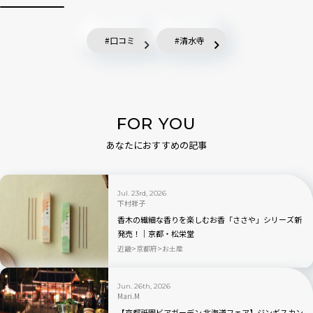
口コミ
清水寺
FOR YOU
あなたにおすすめの記事
Jul. 23rd, 2026
下村祥子
香木の繊細な香りを楽しむお香「ささや」シリーズ新
発売！｜京都・松栄堂
近畿
京都府
お土産
Jun. 26th, 2026
Mari.M
【京都祇園ビアガーデン 北海道フェア】ジンギスカン