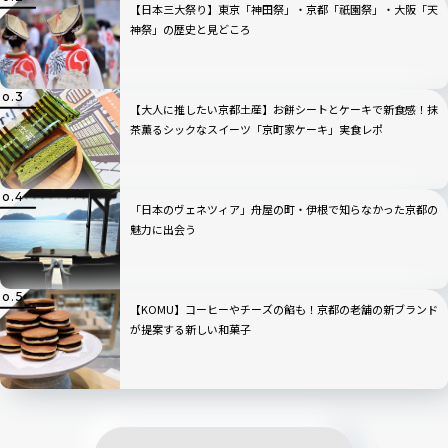
【日本三大祭り】東京「神田祭」・京都「祇園祭」・大阪「天
神祭」の歴史と見どころ
【大人に推したい京都土産】お餅シートとケーキで新食感！抹
茶薫るシックなスイーツ「京町家ケーキ」実食レポ
「日本のヴェネツィア」舟屋の町・伊根で知らなかった京都の
魅力に出会う
【KOMU】コーヒーやチーズの餡も！京都の老舗の新ブランド
が提案する新しい和菓子