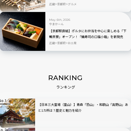
近畿
京都府
グルメ
May. 6th, 2026
やまかーん
【京都駅直結】ポルタにお弁当を中心に楽しめる「下
鴨茶寮」オープン！「鯖寿司の口福小箱」を新発売
近畿
京都府
お土産
RANKING
ランキング
【日本三大霊場（霊山）】青森「恐山」・和歌山「高野山」あ
と1カ所は？歴史と魅力を紹介