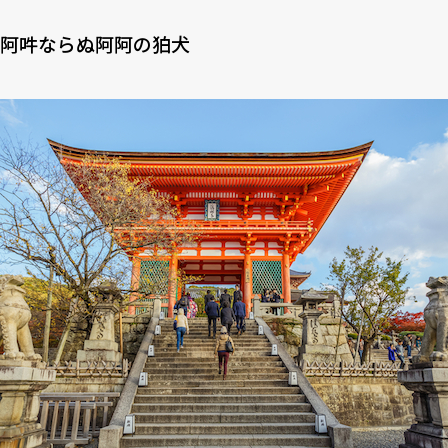
阿吽ならぬ阿阿の狛犬