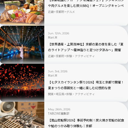
や肉グルメを楽しむ炭火BBQ！オープニングキャンペ
ーンもあり
近畿
京都府
グルメ
Jun. 12th, 2026
Mari.M
【世界遺産・上賀茂神社】京都の夏の夜を楽しむ「夏
のライトアップ ～龍神詣りと足つけ夕涼み～」開催
近畿
京都府
体験・アクティビティ
Jun. 3rd, 2026
Mari.M
【七夕スカイランタン祭り2026】埼玉と京都で開催！
夏まつりの雰囲気と一緒に楽しむ幻想的な夜
関東
埼玉県
体験・アクティビティ
May. 26th, 2026
TABIZINE編集部
【嵐山若鮎祭2026】事前予約制！炭火焼き若鮎の試食
や鮎のつかみ取り体験も｜京都